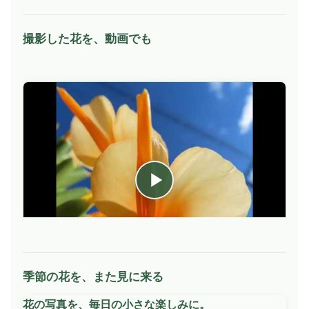
撮影した花を、動画でも
季節の花を、また見に来る
動
画
花の写真を、毎日の小さな楽しみに。
を