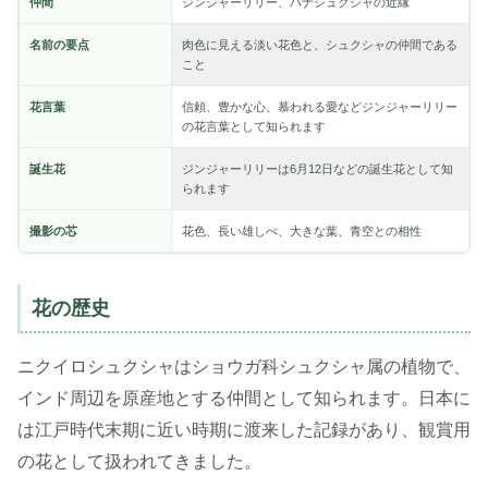
仲間
ジンジャーリリー、ハナシュクシャの近縁
名前の要点
肉色に見える淡い花色と、シュクシャの仲間である
こと
花言葉
信頼、豊かな心、慕われる愛などジンジャーリリー
の花言葉として知られます
誕生花
ジンジャーリリーは6月12日などの誕生花として知
られます
撮影の芯
花色、長い雄しべ、大きな葉、青空との相性
花の歴史
ニクイロシュクシャはショウガ科シュクシャ属の植物で、
インド周辺を原産地とする仲間として知られます。日本に
は江戸時代末期に近い時期に渡来した記録があり、観賞用
の花として扱われてきました。