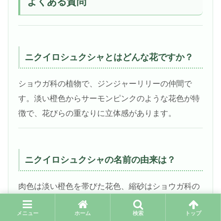
よくある質問
ニクイロシュクシャとはどんな花ですか？
ショウガ科の植物で、ジンジャーリリーの仲間で
す。淡い橙色からサーモンピンクのような花色が特
徴で、花びらの重なりに立体感があります。
ニクイロシュクシャの名前の由来は？
肉色は淡い橙色を帯びた花色、縮砂はショウガ科の
植物名に由来します。少し古風な名前ですが、花は
メニュー
ホーム
検索
トップ
柔らかく上品な印象です。