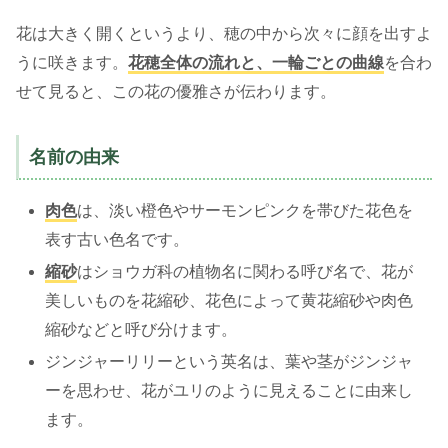
花は大きく開くというより、穂の中から次々に顔を出すよ
うに咲きます。
花穂全体の流れと、一輪ごとの曲線
を合わ
せて見ると、この花の優雅さが伝わります。
名前の由来
肉色
は、淡い橙色やサーモンピンクを帯びた花色を
表す古い色名です。
縮砂
はショウガ科の植物名に関わる呼び名で、花が
美しいものを花縮砂、花色によって黄花縮砂や肉色
縮砂などと呼び分けます。
ジンジャーリリーという英名は、葉や茎がジンジャ
ーを思わせ、花がユリのように見えることに由来し
ます。