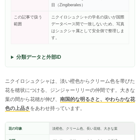
目（Zingiberales）
この記事で扱う
ニクイロシュクシャの学名の扱いが国際
範囲
データベース間で一致しないため、写真
はシュクシャ属として安全側で整理しま
す。
分類データと外部ID
ニクイロシュクシャは、淡い橙色からクリーム色を帯びた
花を穂状につける、ジンジャーリリーの仲間です。大きな
葉の間から花穂が伸び、
南国的な明るさと、やわらかな花
色の上品さ
をあわせ持っています。
花の印象
淡橙色、クリーム色、長い花穂、大きな葉