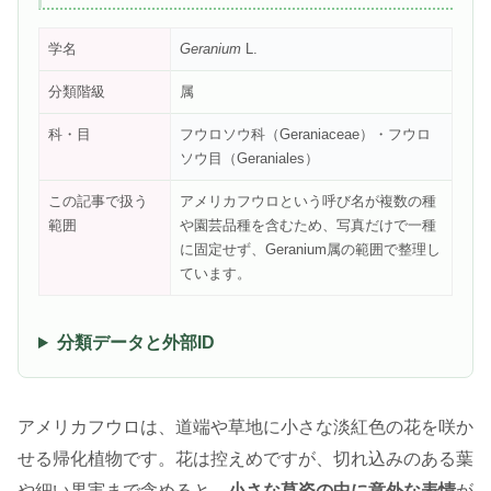
学名
Geranium
L.
分類階級
属
科・目
フウロソウ科（Geraniaceae）・フウロ
ソウ目（Geraniales）
この記事で扱う
アメリカフウロという呼び名が複数の種
範囲
や園芸品種を含むため、写真だけで一種
に固定せず、Geranium属の範囲で整理し
ています。
分類データと外部ID
アメリカフウロは、道端や草地に小さな淡紅色の花を咲か
せる帰化植物です。花は控えめですが、切れ込みのある葉
や細い果実まで含めると、
小さな草姿の中に意外な表情
が