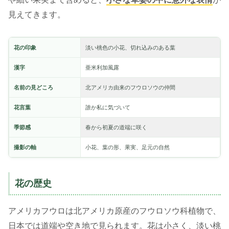
見えてきます。
花の印象
淡い桃色の小花、切れ込みのある葉
漢字
亜米利加風露
名前の見どころ
北アメリカ由来のフウロソウの仲間
花言葉
誰か私に気づいて
季節感
春から初夏の道端に咲く
撮影の軸
小花、葉の形、果実、足元の自然
花の歴史
アメリカフウロは北アメリカ原産のフウロソウ科植物で、
日本では道端や空き地で見られます。花は小さく、淡い桃