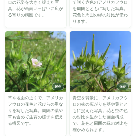
ロの花姿を大きく捉えた写
て咲く赤色のアメリカフウロ
真。花が画面いっぱいに広が
を周囲とともに写した写真。
る寄りの構図です。
花色と周囲の緑の対比が伝わ
ります。
草や地面の近くで、アメリカ
青空を背景に、アメリカフウ
フウロの花色と花びらの重な
ロの株の広がりを茎や葉とと
りを写した写真。周囲の葉や
もに捉えた写真。花と空の色
草も含めて生育の様子を伝え
の対比を生かした画面構成
る構図です。
で、花色と周囲の緑の対比を
確かめられます。