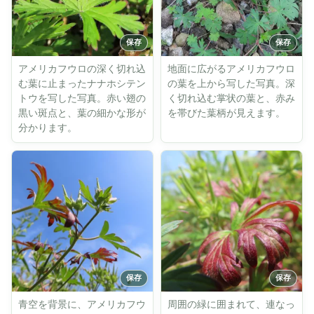
アメリカフウロの深く切れ込
地面に広がるアメリカフウロ
む葉に止まったナナホシテン
の葉を上から写した写真。深
トウを写した写真。赤い翅の
く切れ込む掌状の葉と、赤み
黒い斑点と、葉の細かな形が
を帯びた葉柄が見えます。
分かります。
青空を背景に、アメリカフウ
周囲の緑に囲まれて、連なっ