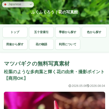
Japanese
ふくふくろう｜花の写真館
トップ
五十音索引
季節から探す
色から探す
用途から探す
花の物語
利用について
マツバギクの無料写真素材
松葉のような多肉葉と輝く花の由来・撮影ポイント
【商用OK】
2026.05.06
2026.08.04