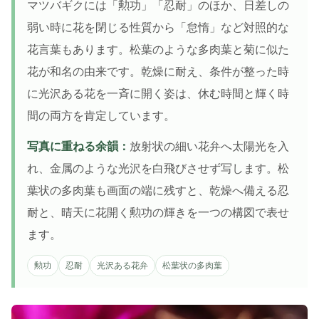
マツバギクには「勲功」「忍耐」のほか、日差しの
弱い時に花を閉じる性質から「怠惰」など対照的な
花言葉もあります。松葉のような多肉葉と菊に似た
花が和名の由来です。乾燥に耐え、条件が整った時
に光沢ある花を一斉に開く姿は、休む時間と輝く時
間の両方を肯定しています。
写真に重ねる余韻：
放射状の細い花弁へ太陽光を入
れ、金属のような光沢を白飛びさせず写します。松
葉状の多肉葉も画面の端に残すと、乾燥へ備える忍
耐と、晴天に花開く勲功の輝きを一つの構図で表せ
ます。
勲功
忍耐
光沢ある花弁
松葉状の多肉葉