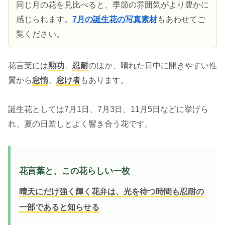
同じ月の花を見比べると、季節の雰囲気がより豊かに
感じられます。
7月の誕生花の写真素材
もあわせてご
覧ください。
花言葉には
勲功
、
忍耐
のほか、晴れた日中に開きやすい性
質から
怠惰
、
怠け者
もあります。
誕生花としては7月1日、7月3日、11月5日などに挙げら
れ、夏の日差しとよく響き合う花です。
花言葉と、この花らしい一枚
晴天にだけ強く輝く花弁は、光を待つ時間も忍耐の
一部であると知らせる