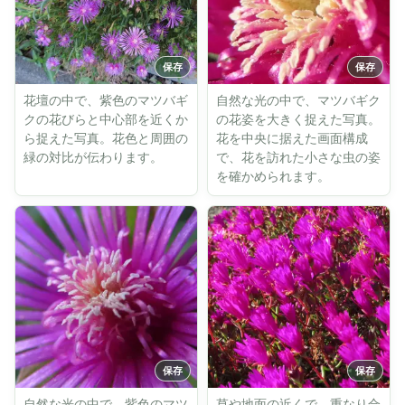
花壇の中で、紫色のマツバギ
自然な光の中で、マツバギク
クの花びらと中心部を近くか
の花姿を大きく捉えた写真。
ら捉えた写真。花色と周囲の
花を中央に据えた画面構成
緑の対比が伝わります。
で、花を訪れた小さな虫の姿
を確かめられます。
自然な光の中で、紫色のマツ
草や地面の近くで、重なり合