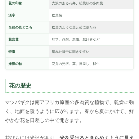
花の印象
光沢のある花弁、松葉状の多肉葉
漢字
松葉菊
名前の見どころ
松葉のような葉と菊に似た花
花言葉
勲功、忍耐、怠惰、怠け者など
特徴
晴れた日中に開きやすい
撮影の軸
花弁の光沢、葉、日差し、群生
花の歴史
マツバギクは南アフリカ原産の多肉質な植物で、乾燥に強
く、地面を覆うように広がります。春から夏にかけて、鮮
やかな花を日差しの中で開きます。
花びらには光沢があり、
光を受けるときらめくように見え