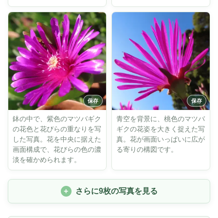
鉢の中で、紫色のマツバギク
青空を背景に、桃色のマツバ
の花色と花びらの重なりを写
ギクの花姿を大きく捉えた写
した写真。花を中央に据えた
真。花が画面いっぱいに広が
画面構成で、花びらの色の濃
る寄りの構図です。
淡を確かめられます。
さらに9枚の写真を見る