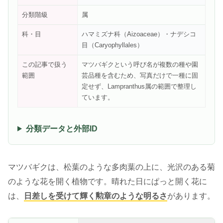
分類階級
属
科・目
ハマミズナ科（Aizoaceae）・ナデシコ
目（Caryophyllales）
この記事で扱う
マツバギクという呼び名が複数の種や園
範囲
芸品種を含むため、写真だけで一種に固
定せず、Lampranthus属の範囲で整理し
ています。
分類データと外部ID
マツバギクは、松葉のような多肉葉の上に、光沢のある菊
のような花を開く植物です。晴れた日にぱっと開く花に
は、
日差しを受けて輝く勲章のような明るさ
があります。