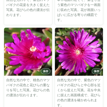
バギクの花姿を大きく捉えた
う紫色のマツバギクを一画面
写真。花びらの色の濃淡が伝
に収めた写真。花が画面いっ
わります。
ぱいに広がる寄りの構図で
す。
自然な光の中で、桃色のマツ
自然な光の中で、紫色のマツ
バギクの花色と花びらの重な
バギクの花びらと中心部を近
りを写した写真。花びらの色
くから捉えた写真。花を中央
の濃淡が伝わります。
に据えた画面構成で、花びら
の色の濃淡を確かめられま
す。