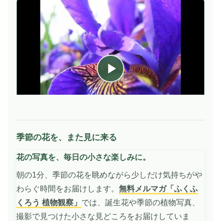
季節の花を、また見に来る
動
画
花の写真を、毎日の小さな楽しみに。
を
再
朝の1分、季節の花を眺めながら少しだけ気持ちがや
生
わらぐ時間をお届けします。
無料メルマガ「ふくふ
くろう 植物観察」
では、誕生花や季節の植物写真、
撮影で見つけた小さな見どころをお届けしていま