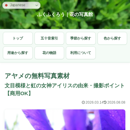
Japanese
ふくふくろう｜花の写真館
トップ
五十音索引
季節から探す
色から探す
用途から探す
花の物語
利用について
アヤメの無料写真素材
文目模様と虹の女神アイリスの由来・撮影ポイント
【商用OK】
2026.03.14
2026.08.08