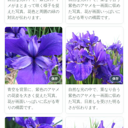
メがまとまって咲く様子を捉
紫色のアヤメを一画面に収め
えた写真。花色と周囲の緑の
た写真。花が画面いっぱいに
対比が伝わります。
広がる寄りの構図です。
青空を背景に、紫色のアヤメ
自然な光の中で、重なり合う
の花姿を大きく捉えた写真。
紫色のアヤメを一画面に収め
花が画面いっぱいに広がる寄
た写真。日差しを受けた明る
りの構図です。
さが伝わります。