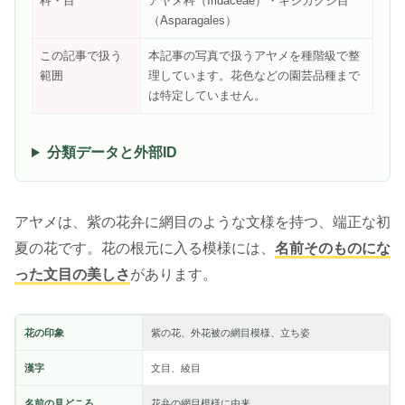
科・目
アヤメ科（Iridaceae）・キジカクシ目
（Asparagales）
この記事で扱う
本記事の写真で扱うアヤメを種階級で整
範囲
理しています。花色などの園芸品種まで
は特定していません。
分類データと外部ID
アヤメは、紫の花弁に網目のような文様を持つ、端正な初
夏の花です。花の根元に入る模様には、
名前そのものにな
った文目の美しさ
があります。
花の印象
紫の花、外花被の網目模様、立ち姿
漢字
文目、綾目
名前の見どころ
花弁の網目模様に由来