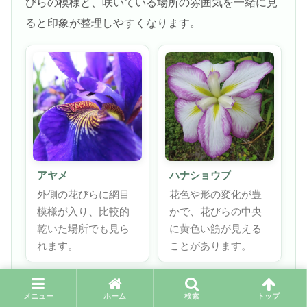
びらの模様と、咲いている場所の雰囲気を一緒に見
ると印象が整理しやすくなります。
アヤメ
ハナショウブ
外側の花びらに網目
花色や形の変化が豊
模様が入り、比較的
かで、花びらの中央
乾いた場所でも見ら
に黄色い筋が見える
れます。
ことがあります。
アヤメ
花びらに網目模様が出る
メニュー
ホーム
検索
トップ