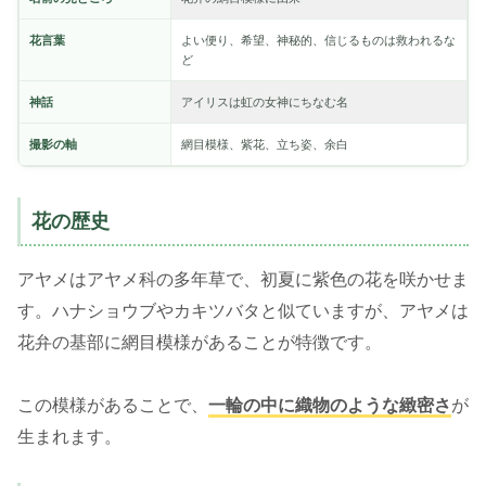
花言葉
よい便り、希望、神秘的、信じるものは救われるな
ど
神話
アイリスは虹の女神にちなむ名
撮影の軸
網目模様、紫花、立ち姿、余白
花の歴史
アヤメはアヤメ科の多年草で、初夏に紫色の花を咲かせま
す。ハナショウブやカキツバタと似ていますが、アヤメは
花弁の基部に網目模様があることが特徴です。
この模様があることで、
一輪の中に織物のような緻密さ
が
生まれます。