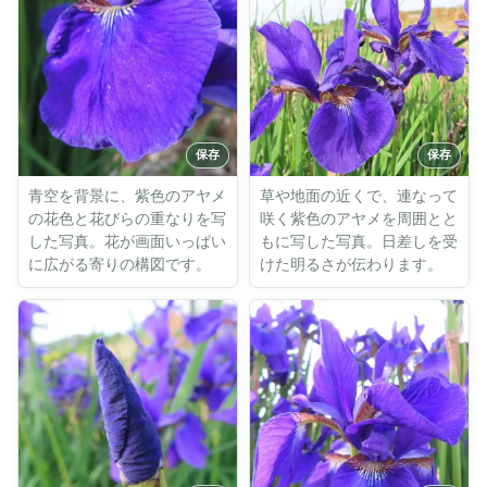
青空を背景に、紫色のアヤメ
草や地面の近くで、連なって
の花色と花びらの重なりを写
咲く紫色のアヤメを周囲とと
した写真。花が画面いっぱい
もに写した写真。日差しを受
に広がる寄りの構図です。
けた明るさが伝わります。