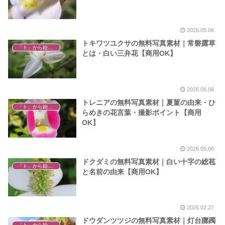
2026.05.06
トキワツユクサの無料写真素材｜常磐露草
「ト」から始まる植物
とは・白い三弁花【商用OK】
2026.05.06
トレニアの無料写真素材｜夏菫の由来・ひ
「ト」から始まる植物
らめきの花言葉・撮影ポイント【商用
OK】
2026.05.06
ドクダミの無料写真素材｜白い十字の総苞
「ト」から始まる植物
と名前の由来【商用OK】
2026.02.27
ドウダンツツジの無料写真素材｜灯台躑躅
「ト」から始まる植物