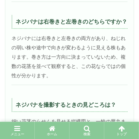
ネジバナは右巻きと左巻きのどちらですか？
ネジバナには右巻きと左巻きの両方があり、ねじれ
の弱い株や途中で向きが変わるように見える株もあ
ります。巻き方は一方向に決まっていないため、複
数の花茎を並べて観察すると、この花ならではの個
性が分かります。
ネジバナを撮影するときの見どころは？
細い花茎のらせんを見せる縦構図と、一輪の唇弁ま
で分かる接写を撮り分けるのがポイントです。草地
メニュー
ホーム
検索
トップ