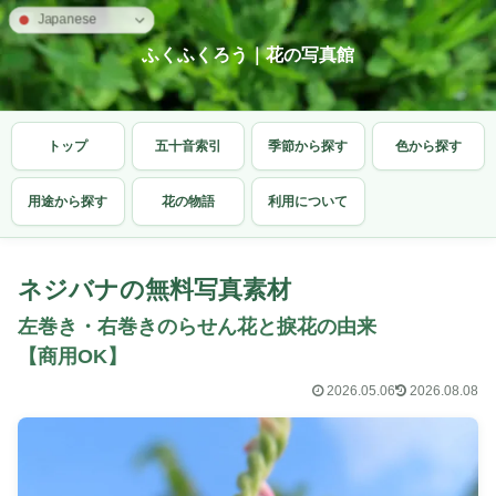
Japanese
ふくふくろう｜花の写真館
トップ
五十音索引
季節から探す
色から探す
用途から探す
花の物語
利用について
ネジバナの無料写真素材
左巻き・右巻きのらせん花と捩花の由来
【商用OK】
2026.05.06
2026.08.08