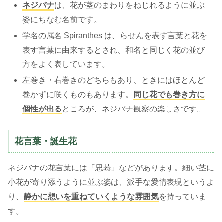
ネジバナ
は、花が茎のまわりをねじれるように並ぶ
姿にちなむ名前です。
学名の属名 Spiranthes は、らせんを表す言葉と花を
表す言葉に由来するとされ、和名と同じく花の並び
方をよく表しています。
左巻き・右巻きのどちらもあり、ときにはほとんど
巻かずに咲くものもあります。
同じ花でも巻き方に
個性が出る
ところが、ネジバナ観察の楽しさです。
花言葉・誕生花
ネジバナの花言葉には「思慕」などがあります。細い茎に
小花が寄り添うように並ぶ姿は、派手な愛情表現というよ
り、
静かに想いを重ねていくような雰囲気
を持っていま
す。