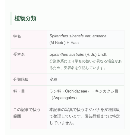
植物分類
学名
Spiranthes sinensis
var.
amoena
(M.Bieb.) H.Hara
受容名
Spiranthes australis
(R.Br.) Lindl.
分類体系により学名の扱いが異なる場合があ
るため、受容名を併記しています。
分類階級
変種
科・目
ラン科（Orchidaceae）・キジカクシ目
（Asparagales）
この記事で扱う
本記事の写真で扱うネジバナを変種階級
範囲
で整理しています。園芸品種までは特定
していません。