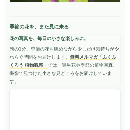
季節の花を、また見に来る
動
画
花の写真を、毎日の小さな楽しみに。
を
再
朝の1分、季節の花を眺めながら少しだけ気持ちがや
生
わらぐ時間をお届けします。
無料メルマガ「ふくふ
くろう 植物観察」
では、誕生花や季節の植物写真、
撮影で見つけた小さな見どころをお届けしていま
す。