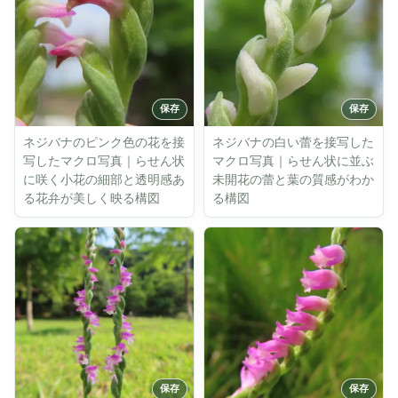
ネジバナのピンク色の花を接
ネジバナの白い蕾を接写した
写したマクロ写真｜らせん状
マクロ写真｜らせん状に並ぶ
に咲く小花の細部と透明感あ
未開花の蕾と葉の質感がわか
る花弁が美しく映る構図
る構図