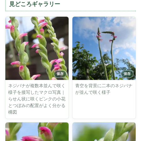
見どころギャラリー
ネジバナが複数本並んで咲く
青空を背景に二本のネジバナ
様子を接写したマクロ写真｜
が並んで咲く様子
らせん状に咲くピンクの小花
とつぼみの配置がよく分かる
構図