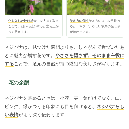
空を入れた抜け感
余白を大きく取る
巻き方の個性
巻き方の違いを見比べ
ことで、細い花茎がすっと立ち上が
ると、ネジバナらしい観察の楽しさ
って見えます。
が伝わります。
ネジバナは、見つけた瞬間よりも、しゃがんで近づいたあ
とに魅力が増す花です。
小ささを隠さず、そのまま主役に
する
ことで、足元の自然が持つ繊細な美しさが写ります。
花の余韻
ネジバナを眺めるときは、小花、実、葉だけでなく、白、
ピンク、緑がつくる印象にも目を向けると、
ネジバナらし
い表情
がより深く伝わります。