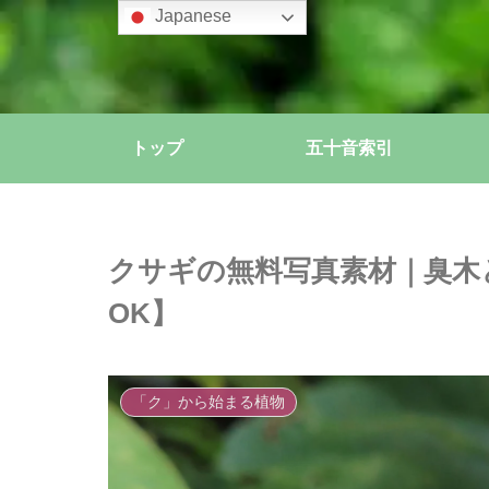
Japanese
トップ
五十音索引
クサギの無料写真素材｜臭木
OK】
「ク」から始まる植物