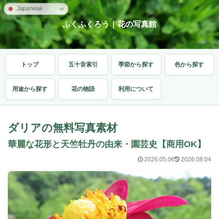
Japanese
ふくふくろう｜花の写真館
トップ
五十音索引
季節から探す
色から探す
用途から探す
花の物語
利用について
ダリアの無料写真素材
華麗な花形と天竺牡丹の由来・園芸史【商用OK】
2026.05.06
2026.08.04