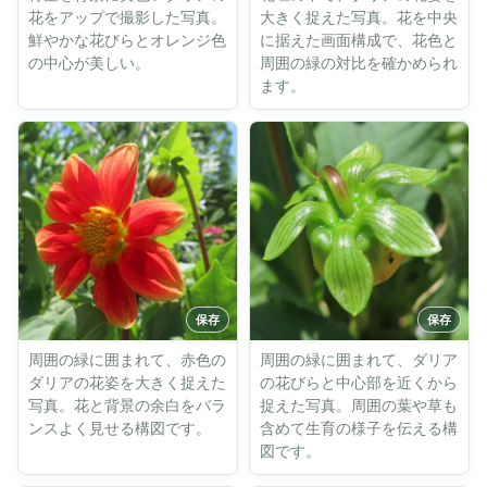
花をアップで撮影した写真。
大きく捉えた写真。花を中央
鮮やかな花びらとオレンジ色
に据えた画面構成で、花色と
の中心が美しい。
周囲の緑の対比を確かめられ
ます。
周囲の緑に囲まれて、赤色の
周囲の緑に囲まれて、ダリア
ダリアの花姿を大きく捉えた
の花びらと中心部を近くから
写真。花と背景の余白をバラ
捉えた写真。周囲の葉や草も
ンスよく見せる構図です。
含めて生育の様子を伝える構
図です。