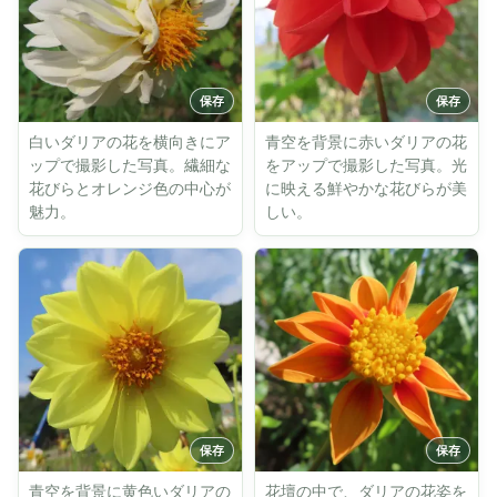
白いダリアの花を横向きにア
青空を背景に赤いダリアの花
ップで撮影した写真。繊細な
をアップで撮影した写真。光
花びらとオレンジ色の中心が
に映える鮮やかな花びらが美
魅力。
しい。
青空を背景に黄色いダリアの
花壇の中で、ダリアの花姿を