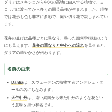
ダリアはメキシコから中米の高地に由来する植物で、ヨー
ロッパに渡ってから多くの園芸品種が生まれました。現在
では花形も色も非常に多彩で、庭や切り花で親しまれてい
ます。
花弁の並びは品種ごとに異なり、整った幾何学模様のよう
にも見えます。
花弁の重なりと中心への流れ
を見せると、
ダリアの華やかさが伝わります。
名前の由来
Dahlia
は、スウェーデンの植物学者アンデシュ・ダ
ールの名にちなみます。
天竺牡丹
は、遠い異国から来た牡丹のような花とい
う意味を持つ和名です。