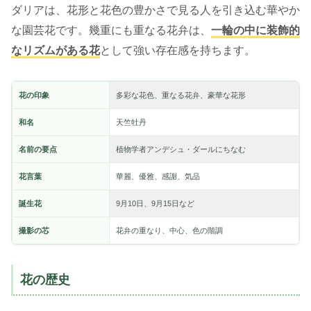
ダリアは、花形と花色の豊かさで見る人を引き込む華やか
な園芸花です。幾重にも重なる花弁は、
一輪の中に装飾的
なリズムがある花
として強い存在感を持ちます。
花の印象
多彩な花色、重なる花弁、豪華な花形
和名
天竺牡丹
名前の要点
植物学者アンデシュ・ダールにちなむ
花言葉
華麗、優雅、感謝、気品
誕生花
9月10日、9月15日など
撮影の芯
花弁の重なり、中心、色の階調
花の歴史