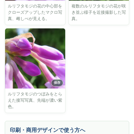
ルリフタモジの花の中心部を
複数のルリフタモジの花が咲
クローズアップしたマクロ写
き並ぶ様子を近接撮影した写
真、雌しべが見える。
真。
ルリフタモジのつぼみをとら
えた接写写真、先端が濃い紫
色。
印刷・商用デザインで使う方へ