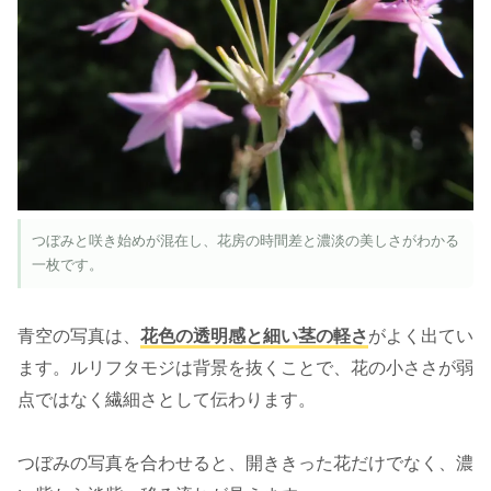
つぼみと咲き始めが混在し、花房の時間差と濃淡の美しさがわかる
一枚です。
青空の写真は、
花色の透明感と細い茎の軽さ
がよく出てい
ます。ルリフタモジは背景を抜くことで、花の小ささが弱
点ではなく繊細さとして伝わります。
つぼみの写真を合わせると、開ききった花だけでなく、濃