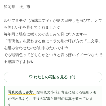
静岡県 袋井市
ルリフタモジ（瑠璃二文字）が夏の日差しを浴びて、とて
も美しい姿を見せてくれました☺️
毎年同じ場所に咲くのが楽しみで見に行きます👀
「瑠璃色」を思わせる色にニラの別の呼び方の「二文字」
を組み合わせたのが由来みたいです🌸
でも瑠璃色ってどちらかというと青っぽいイメージなので
不思議ですよね🍃
♡ わたしの花帖を見る（
0
）
写真の楽しみ方。
瑠璃色の小花と青空に映える撮影メモ
が伝わるよう、主役の写真と細部の写真を並べていま
す。