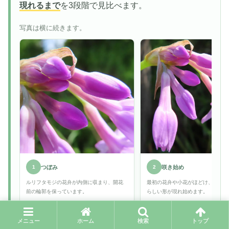
現れるまで
を3段階で見比べます。
写真は横に続きます。
つぼみ
咲き始め
1
2
ルリフタモジの花弁が内側に収まり、開花
最初の花弁や小花がほどけ、ルリフ
前の輪郭を保っています。
らしい形が現れ始めます。
メニュー
ホーム
検索
トップ