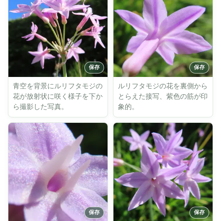
青空を背景にルリフタモジの
ルリフタモジの花を裏側から
花が放射状に咲く様子を下か
とらえた接写、紫色の筋が印
ら撮影した写真。
象的。