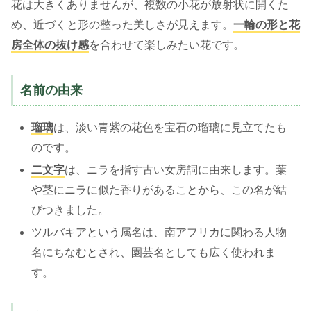
花は大きくありませんが、複数の小花が放射状に開くた
め、近づくと形の整った美しさが見えます。
一輪の形と花
房全体の抜け感
を合わせて楽しみたい花です。
名前の由来
瑠璃
は、淡い青紫の花色を宝石の瑠璃に見立てたも
のです。
二文字
は、ニラを指す古い女房詞に由来します。葉
や茎にニラに似た香りがあることから、この名が結
びつきました。
ツルバキアという属名は、南アフリカに関わる人物
名にちなむとされ、園芸名としても広く使われま
す。