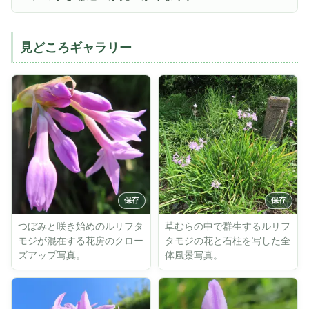
見どころギャラリー
つぼみと咲き始めのルリフタ
草むらの中で群生するルリフ
モジが混在する花房のクロー
タモジの花と石柱を写した全
ズアップ写真。
体風景写真。