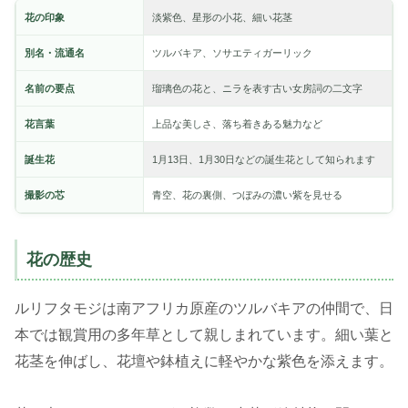
花の印象
淡紫色、星形の小花、細い花茎
別名・流通名
ツルバキア、ソサエティガーリック
名前の要点
瑠璃色の花と、ニラを表す古い女房詞の二文字
花言葉
上品な美しさ、落ち着きある魅力など
誕生花
1月13日、1月30日などの誕生花として知られます
撮影の芯
青空、花の裏側、つぼみの濃い紫を見せる
花の歴史
ルリフタモジは南アフリカ原産のツルバキアの仲間で、日
本では観賞用の多年草として親しまれています。細い葉と
花茎を伸ばし、花壇や鉢植えに軽やかな紫色を添えます。