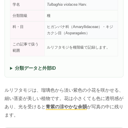
学名
Tulbaghia violacea
Harv.
分類階級
種
科・目
ヒガンバナ科（Amaryllidaceae）・キジ
カクシ目（Asparagales）
この記事で扱う
ルリフタモジを種階級で記録します。
範囲
分類データと外部ID
ルリフタモジは、瑠璃色から淡い紫色の小花を咲かせる、
細い茎姿が美しい植物です。花は小さくても色に透明感が
あり、光を受けると
青紫の涼やかな余韻
が写真の中に残り
ます。