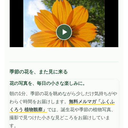
季節の花を、また見に来る
動
画
花の写真を、毎日の小さな楽しみに。
を
再
朝の1分、季節の花を眺めながら少しだけ気持ちがや
生
わらぐ時間をお届けします。
無料メルマガ「ふくふ
くろう 植物観察」
では、誕生花や季節の植物写真、
撮影で見つけた小さな見どころをお届けしていま
す。