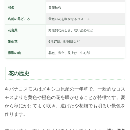
和名
黄花秋桜
名前の見どころ
黄色い花を咲かせるコスモス
花言葉
野性的な美しさ、幼い恋心など
誕生花
6月17日、9月6日など
撮影の軸
花色、青空、見上げ、中心部
花の歴史
キバナコスモスはメキシコ原産の一年草で、一般的なコス
モスよりも黄色や橙色の花を咲かせることが特徴です。夏
から秋にかけてよく咲き、道ばたや花畑でも明るい景色を
作ります。