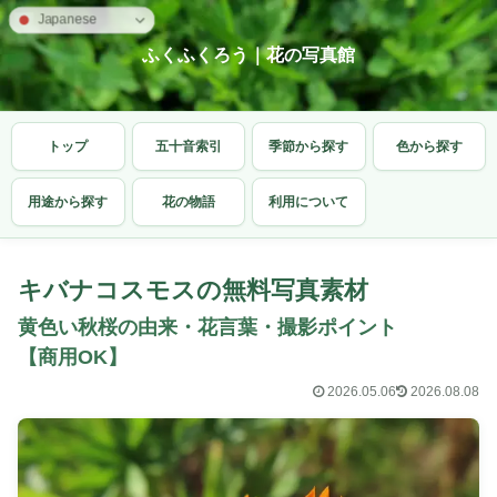
Japanese
ふくふくろう｜花の写真館
トップ
五十音索引
季節から探す
色から探す
用途から探す
花の物語
利用について
キバナコスモスの無料写真素材
黄色い秋桜の由来・花言葉・撮影ポイント
【商用OK】
2026.05.06
2026.08.08