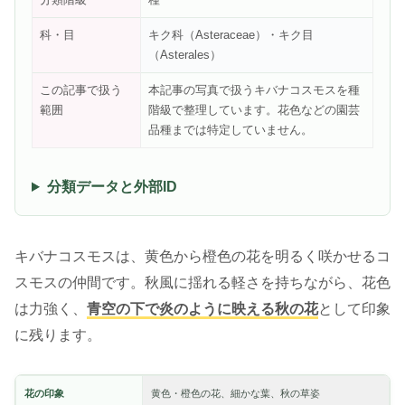
科・目
キク科（Asteraceae）・キク目
（Asterales）
この記事で扱う
本記事の写真で扱うキバナコスモスを種
範囲
階級で整理しています。花色などの園芸
品種までは特定していません。
分類データと外部ID
キバナコスモスは、黄色から橙色の花を明るく咲かせるコ
スモスの仲間です。秋風に揺れる軽さを持ちながら、花色
は力強く、
青空の下で炎のように映える秋の花
として印象
に残ります。
花の印象
黄色・橙色の花、細かな葉、秋の草姿