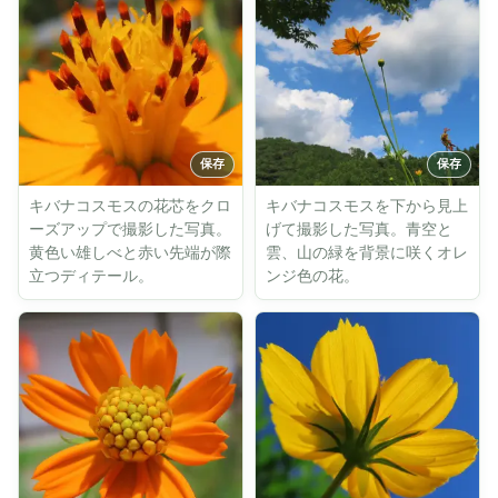
キバナコスモスの花芯をクロ
キバナコスモスを下から見上
ーズアップで撮影した写真。
げて撮影した写真。青空と
黄色い雄しべと赤い先端が際
雲、山の緑を背景に咲くオレ
立つディテール。
ンジ色の花。