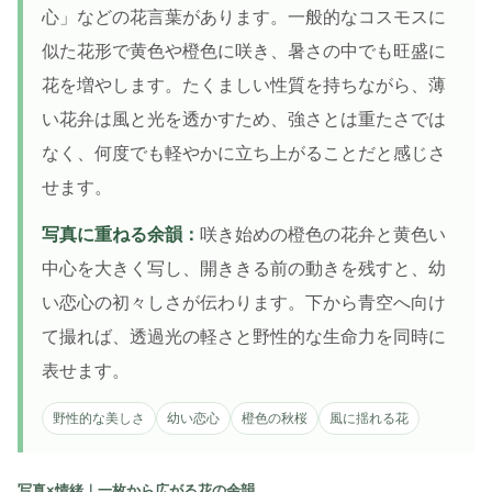
心」などの花言葉があります。一般的なコスモスに
似た花形で黄色や橙色に咲き、暑さの中でも旺盛に
花を増やします。たくましい性質を持ちながら、薄
い花弁は風と光を透かすため、強さとは重たさでは
なく、何度でも軽やかに立ち上がることだと感じさ
せます。
写真に重ねる余韻：
咲き始めの橙色の花弁と黄色い
中心を大きく写し、開ききる前の動きを残すと、幼
い恋心の初々しさが伝わります。下から青空へ向け
て撮れば、透過光の軽さと野性的な生命力を同時に
表せます。
野性的な美しさ
幼い恋心
橙色の秋桜
風に揺れる花
写真×情緒｜一枚から広がる花の余韻