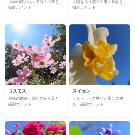
日本の桜文化・名前の由来と
太陽を追う花の由来・神話と
撮影ポイント
撮影ポイント
コスモス
スイセン
秋桜の由来・調和の花言葉と
ナルキッソス神話と水仙の由
撮影ポイント
来・撮影ポイント