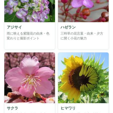
アジサイ
ハゼラン
雨に映える紫陽花の由来・色
三時草の花言葉・由来・夕方
変わりと撮影ポイント
に開く小花の魅力
サクラ
ヒマワリ