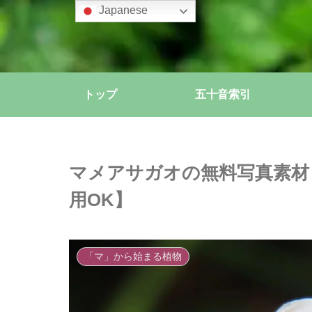
Japanese
トップ
五十音索引
マメアサガオの無料写真素材
用OK】
「マ」から始まる植物