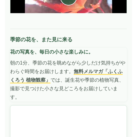
季節の花を、また見に来る
動
画
花の写真を、毎日の小さな楽しみに。
を
再
朝の1分、季節の花を眺めながら少しだけ気持ちがや
生
わらぐ時間をお届けします。
無料メルマガ「ふくふ
くろう 植物観察」
では、誕生花や季節の植物写真、
撮影で見つけた小さな見どころをお届けしていま
す。