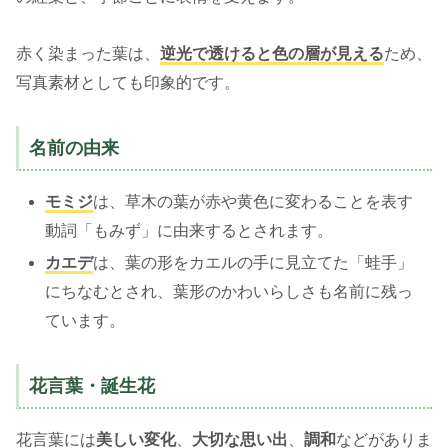
赤く染まった葉は、
逆光で透けると色の層が見える
ため、
写真素材としても印象的です。
名前の由来
モミジ
は、草木の葉が赤や黄色に変わることを表す
動詞「もみず」に由来するとされます。
カエデ
は、葉の形をカエルの手に見立てた「蛙手」
にちなむとされ、葉形のかわいらしさも名前に残っ
ています。
花言葉・誕生花
花言葉には
美しい変化
、
大切な思い出
、
調和
などがありま