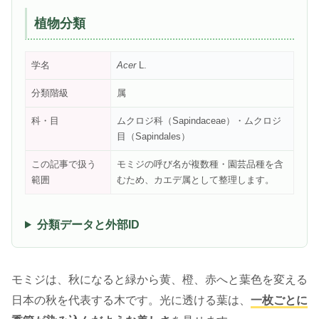
植物分類
学名
Acer
L.
分類階級
属
科・目
ムクロジ科（Sapindaceae）・ムクロジ
目（Sapindales）
この記事で扱う
モミジの呼び名が複数種・園芸品種を含
範囲
むため、カエデ属として整理します。
分類データと外部ID
モミジは、秋になると緑から黄、橙、赤へと葉色を変える
日本の秋を代表する木です。光に透ける葉は、
一枚ごとに