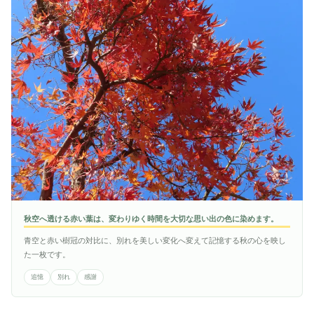
秋空へ透ける赤い葉は、変わりゆく時間を大切な思い出の色に染めます。
青空と赤い樹冠の対比に、別れを美しい変化へ変えて記憶する秋の心を映し
た一枚です。
追憶
別れ
感謝