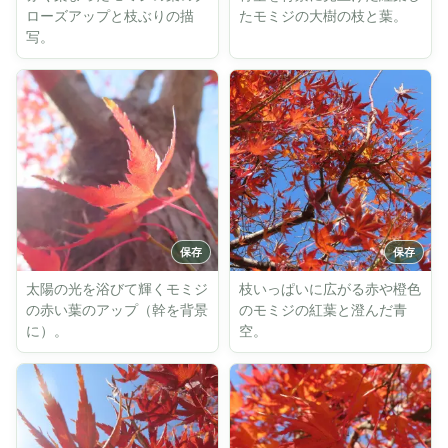
ローズアップと枝ぶりの描
たモミジの大樹の枝と葉。
写。
太陽の光を浴びて輝くモミジ
枝いっぱいに広がる赤や橙色
の赤い葉のアップ（幹を背景
のモミジの紅葉と澄んだ青
に）。
空。