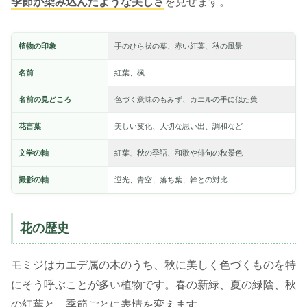
季節が染み込んだような美しさ
を見せます。
植物の印象
手のひら状の葉、赤い紅葉、秋の風景
名前
紅葉、楓
名前の見どころ
色づく意味のもみず、カエルの手に似た葉
花言葉
美しい変化、大切な思い出、調和など
文学の軸
紅葉、秋の季語、和歌や俳句の秋景色
撮影の軸
逆光、青空、落ち葉、幹との対比
花の歴史
モミジはカエデ属の木のうち、秋に美しく色づくものを特
にそう呼ぶことが多い植物です。春の新緑、夏の緑陰、秋
の紅葉と、季節ごとに表情を変えます。