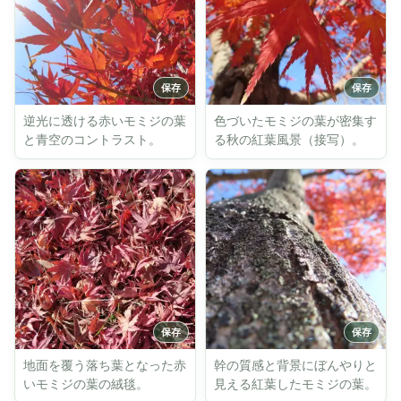
逆光に透ける赤いモミジの葉
色づいたモミジの葉が密集す
と青空のコントラスト。
る秋の紅葉風景（接写）。
地面を覆う落ち葉となった赤
幹の質感と背景にぼんやりと
いモミジの葉の絨毯。
見える紅葉したモミジの葉。