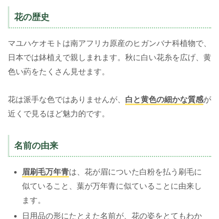
花の歴史
マユハケオモトは南アフリカ原産のヒガンバナ科植物で、
日本では鉢植えで親しまれます。秋に白い花糸を広げ、黄
色い葯をたくさん見せます。
花は派手な色ではありませんが、
白と黄色の細かな質感
が
近くで見るほど魅力的です。
名前の由来
眉刷毛万年青
は、花が眉についた白粉を払う刷毛に
似ていること、葉が万年青に似ていることに由来し
ます。
日用品の形にたとえた名前が、花の姿をとてもわか