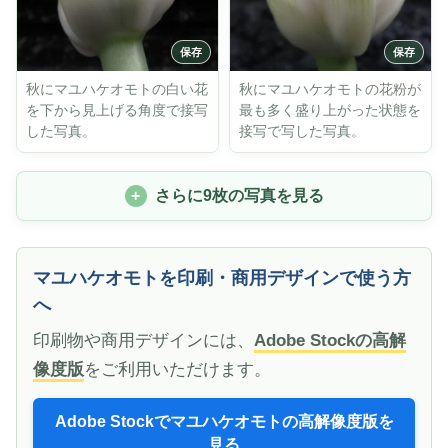
秋にマユハケオモトの白い花
秋にマユハケオモトの花粉が
を下から見上げる角度で接写
最も多く盛り上がった状態を
した写真。
接写で写した写真。
さらに9枚の写真を見る
マユハケオモトを印刷・商用デザインで使う方
へ
印刷物や商用デザインには、
Adobe Stockの高解
像度版
をご利用いただけます。
Adobe Stockでマユハケオモトの高解像度版を
見る