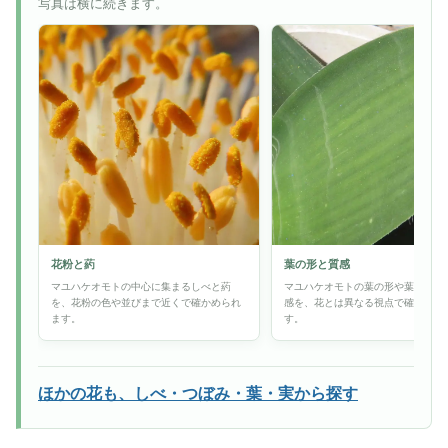
写真は横に続きます。
花粉と葯
葉の形と質感
マユハケオモトの中心に集まるしべと葯
マユハケオモトの葉の形や葉脈、表
を、花粉の色や並びまで近くで確かめられ
感を、花とは異なる視点で確かめら
ます。
す。
ほかの花も、しべ・つぼみ・葉・実から探す