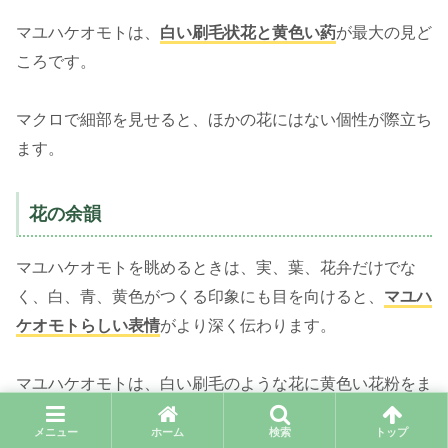
マユハケオモトは、
白い刷毛状花と黄色い葯
が最大の見ど
ころです。
マクロで細部を見せると、ほかの花にはない個性が際立ち
ます。
花の余韻
マユハケオモトを眺めるときは、実、葉、花弁だけでな
く、白、青、黄色がつくる印象にも目を向けると、
マユハ
ケオモトらしい表情
がより深く伝わります。
マユハケオモトは、白い刷毛のような花に黄色い花粉をま
とわせる個性的な球根植物です。 写真では、花から実へ
メニュー
ホーム
検索
トップ
移る時間の流れまで一緒に眺めることで、秋や季節の中に