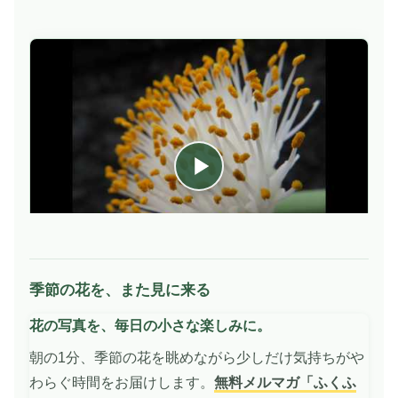
季節の花を、また見に来る
動
画
花の写真を、毎日の小さな楽しみに。
を
再
朝の1分、季節の花を眺めながら少しだけ気持ちがや
生
わらぐ時間をお届けします。
無料メルマガ「ふくふ