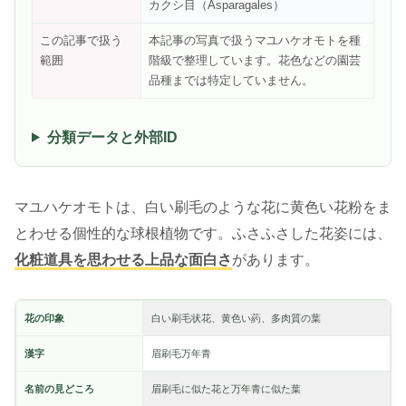
カクシ目（Asparagales）
この記事で扱う
本記事の写真で扱うマユハケオモトを種
範囲
階級で整理しています。花色などの園芸
品種までは特定していません。
分類データと外部ID
マユハケオモトは、白い刷毛のような花に黄色い花粉をま
とわせる個性的な球根植物です。ふさふさした花姿には、
化粧道具を思わせる上品な面白さ
があります。
花の印象
白い刷毛状花、黄色い葯、多肉質の葉
漢字
眉刷毛万年青
名前の見どころ
眉刷毛に似た花と万年青に似た葉