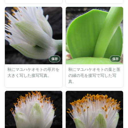
秋にマユハケオモトの萼片を
秋にマユハケオモトの葉と茎
大きく写した接写写真。
の縁の毛を接写で写した写
真。