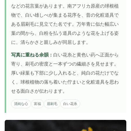
などの花言葉があります。南アフリカ原産の球根植
物で、白い雄しべが集まる花序を、昔の化粧道具で
ある眉刷毛に見立てた名です。万年青に似た幅広い
葉の間から、白粉を払う道具のような花を上げる姿
に、清らかさと親しみが同居します。
写真に重ねる余韻：
白い花糸と黄色い葯へ正面から
寄り、刷毛の密度と一本ずつの繊細さを見せます。
厚い緑葉も下部に少し入れると、純白の花だけでな
く、球根植物の落ち着いた佇まいと化粧道具を思わ
せる面白さが伝わります。
清純な心
富福
眉刷毛
白い花糸