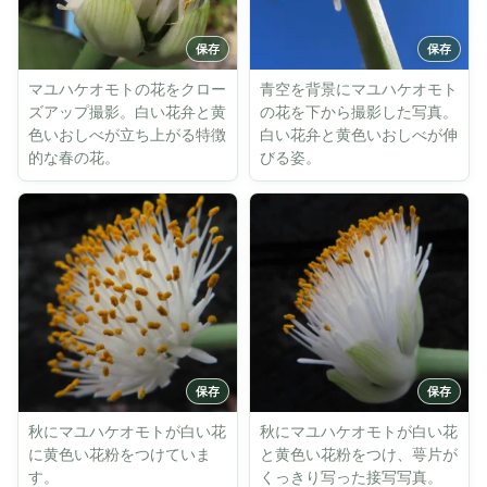
マユハケオモトの花をクロー
青空を背景にマユハケオモト
ズアップ撮影。白い花弁と黄
の花を下から撮影した写真。
色いおしべが立ち上がる特徴
白い花弁と黄色いおしべが伸
的な春の花。
びる姿。
秋にマユハケオモトが白い花
秋にマユハケオモトが白い花
に黄色い花粉をつけていま
と黄色い花粉をつけ、萼片が
す。
くっきり写った接写写真。