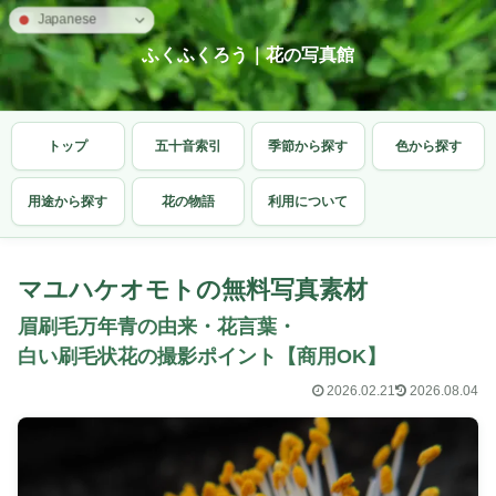
Japanese
ふくふくろう｜花の写真館
トップ
五十音索引
季節から探す
色から探す
用途から探す
花の物語
利用について
マユハケオモトの無料写真素材
眉刷毛万年青の由来・花言葉・
白い刷毛状花の撮影ポイント【商用OK】
2026.02.21
2026.08.04