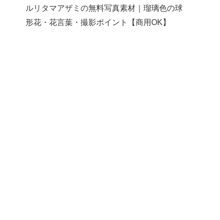
ルリタマアザミの無料写真素材｜瑠璃色の球
形花・花言葉・撮影ポイント【商用OK】