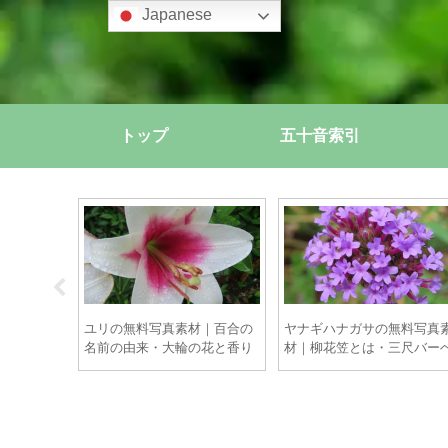
Japanese
トップ
五十音索引
素材｜青木
ユリの無料写真素材｜百合の
ヤナギハナガサの無料写真
い実の美し
名前の由来・大輪の花と香り
材｜柳花笠とは・三尺バー
の物語【商用OK】
ナの紫花【商用OK】