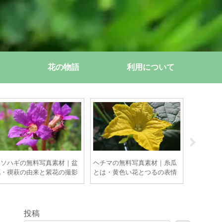
花の物語
利用について
ミソハギの無料写真素材｜盆
ヘチマの無料写真素材｜糸瓜
ムスカリ
花・禊萩の由来と紫花の撮影
とは・黄色い花とつるの表情
ドウヒヤ
ポイント【商用OK】
【商用OK】
の房花と
OK】
投稿