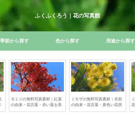
ふくふくろう｜花の写真館
季節から探す
色から探す
用途から探す
素
モミジの無料写真素材｜紅葉
ミモザの無料写真素材｜名前
ベ
の由来・花言葉・赤い葉を美
の由来・花言葉・黄色い花房
しく撮るポイント【商用OK】
とミモザの日の撮影ポイント
【商用OK】