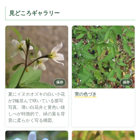
見どころギャラリー
夏にイヌホオズキの白い小花
実の色づき
が2輪並んで咲いている接写
写真。薄い白花弁と黄色い雄
しべが特徴的で、緑の葉を背
景に柔らかく写る構図。