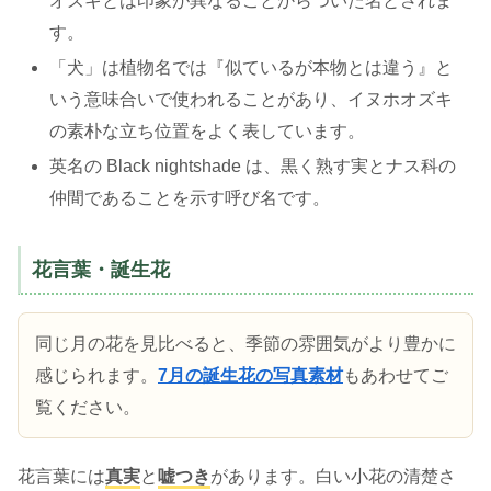
オズキとは印象が異なることからついた名とされま
す。
「犬」は植物名では『似ているが本物とは違う』と
いう意味合いで使われることがあり、イヌホオズキ
の素朴な立ち位置をよく表しています。
英名の Black nightshade は、黒く熟す実とナス科の
仲間であることを示す呼び名です。
花言葉・誕生花
同じ月の花を見比べると、季節の雰囲気がより豊かに
感じられます。
7月の誕生花の写真素材
もあわせてご
覧ください。
花言葉には
真実
と
嘘つき
があります。白い小花の清楚さ