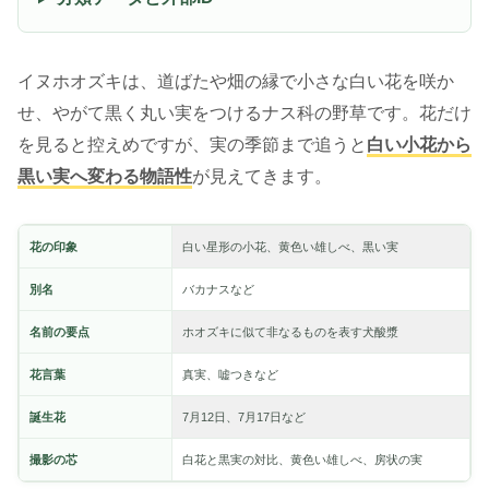
イヌホオズキは、道ばたや畑の縁で小さな白い花を咲か
せ、やがて黒く丸い実をつけるナス科の野草です。花だけ
を見ると控えめですが、実の季節まで追うと
白い小花から
黒い実へ変わる物語性
が見えてきます。
花の印象
白い星形の小花、黄色い雄しべ、黒い実
別名
バカナスなど
名前の要点
ホオズキに似て非なるものを表す犬酸漿
花言葉
真実、嘘つきなど
誕生花
7月12日、7月17日など
撮影の芯
白花と黒実の対比、黄色い雄しべ、房状の実