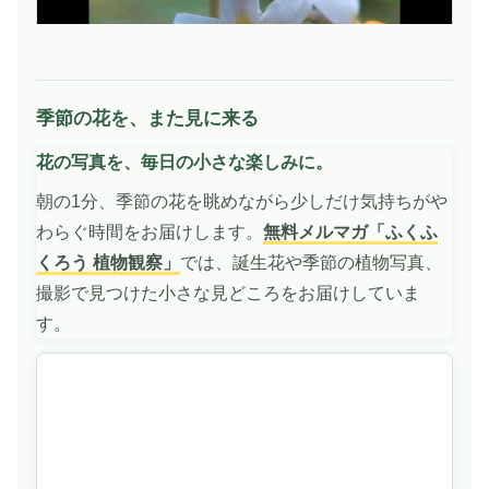
季節の花を、また見に来る
動
画
花の写真を、毎日の小さな楽しみに。
を
再
朝の1分、季節の花を眺めながら少しだけ気持ちがや
生
わらぐ時間をお届けします。
無料メルマガ「ふくふ
くろう 植物観察」
では、誕生花や季節の植物写真、
撮影で見つけた小さな見どころをお届けしていま
す。