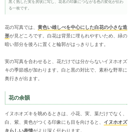
黒く熟した実を房状に写し、花名の印象につながる色の変化が伝わ
る一枚です。
花の写真では、
黄色い雄しべを中心にした白花の小さな造
形
が見どころです。白花は背景に埋もれやすいため、緑の
暗い部分を後ろに置くと輪郭がはっきりします。
実の写真を合わせると、花だけでは分からないイヌホオズ
キの季節感が加わります。白と黒の対比で、素朴な野草に
奥行きが出ます。
花の余韻
イヌホオズキを眺めるときは、小花、実、葉だけでなく、
白、紫、黄色がつくる印象にも目を向けると、
イヌホオズ
キらしい表情
がより深く伝わります。