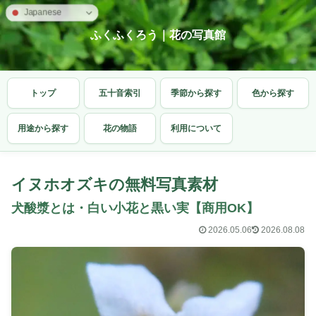
Japanese
ふくふくろう｜花の写真館
トップ
五十音索引
季節から探す
色から探す
用途から探す
花の物語
利用について
イヌホオズキの無料写真素材
犬酸漿とは・白い小花と黒い実【商用OK】
2026.05.06
2026.08.08