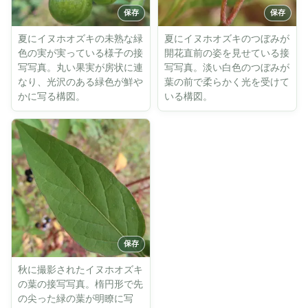
夏にイヌホオズキの未熟な緑
夏にイヌホオズキのつぼみが
色の実が実っている様子の接
開花直前の姿を見せている接
写写真。丸い果実が房状に連
写写真。淡い白色のつぼみが
なり、光沢のある緑色が鮮や
葉の前で柔らかく光を受けて
かに写る構図。
いる構図。
秋に撮影されたイヌホオズキ
の葉の接写写真。楕円形で先
の尖った緑の葉が明瞭に写