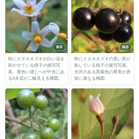
秋にイヌホオズキが白い花を
秋にイヌホオズキの黒い実が
咲かせている様子の接写写
熟している様子の接写写真。
真。黄色い雄しべが中央にあ
光沢のある黒紫色の果実が房
る5弁花が二輪見える構図。
状に連なる構図。