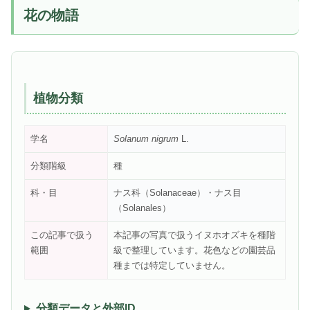
花の物語
植物分類
学名
Solanum nigrum
L.
分類階級
種
科・目
ナス科（Solanaceae）・ナス目
（Solanales）
この記事で扱う
本記事の写真で扱うイヌホオズキを種階
範囲
級で整理しています。花色などの園芸品
種までは特定していません。
分類データと外部ID