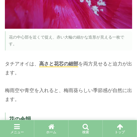
花の中心部を近くで捉え、赤い大輪の細かな造形が見える一枚で
す。
タチアオイは、
高さと花芯の細部
を両方見せると迫力が出
ます。
梅雨空や青空を入れると、梅雨葵らしい季節感が自然に出
ます。
花の余韻
メニュー
ホーム
検索
トップ
タチアオイを眺めるときは、大輪、実、つぼみだけでな