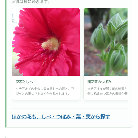
写真は横に続きます。
花芯としべ
開花前のつぼみ
タチアオイの中心に集まるしべの形と、花
タチアオイが開く前の輪郭と、花び
びらとの重なりを近くから見られます。
側に抱えたつぼみの表情が分かりま
ほかの花も、しべ・つぼみ・葉・実から探す