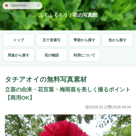
Japanese
ふくふくろう｜花の写真館
トップ
五十音索引
季節から探す
色から探す
用途から探す
花の物語
利用について
タチアオイの無料写真素材
立葵の由来・花言葉・梅雨葵を美しく撮るポイント
【商用OK】
2026.02.22
2026.08.04