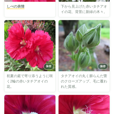
しべの表情
下から見上げた赤いタチアオ
イの花、背景に新緑の木々。
初夏の庭で寄り添うように咲
タチアオイの丸く膨らんだ蕾
く2輪の赤いタチアオイの
のクローズアップ、毛に覆わ
花。
れた質感。