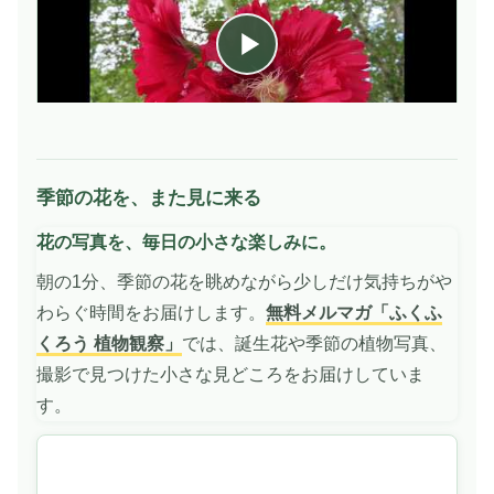
季節の花を、また見に来る
動
画
花の写真を、毎日の小さな楽しみに。
を
再
朝の1分、季節の花を眺めながら少しだけ気持ちがや
生
わらぐ時間をお届けします。
無料メルマガ「ふくふ
くろう 植物観察」
では、誕生花や季節の植物写真、
撮影で見つけた小さな見どころをお届けしていま
す。