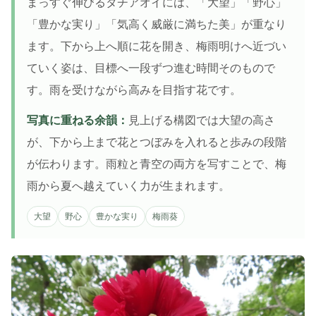
まっすぐ伸びるタチアオイには、「大望」「野心」
「豊かな実り」「気高く威厳に満ちた美」が重なり
ます。下から上へ順に花を開き、梅雨明けへ近づい
ていく姿は、目標へ一段ずつ進む時間そのもので
す。雨を受けながら高みを目指す花です。
写真に重ねる余韻：
見上げる構図では大望の高さ
が、下から上まで花とつぼみを入れると歩みの段階
が伝わります。雨粒と青空の両方を写すことで、梅
雨から夏へ越えていく力が生まれます。
大望
野心
豊かな実り
梅雨葵