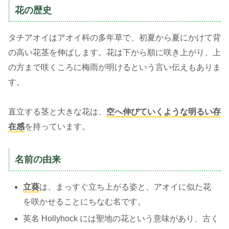
花の歴史
タチアオイはアオイ科の多年草で、初夏から夏にかけて背
の高い花茎を伸ばします。花は下から順に咲き上がり、上
の方まで咲くころに梅雨が明けるという言い伝えもありま
す。
直立する茎と大きな花は、
空へ伸びていくような明るい存
在感
を持っています。
名前の由来
立葵
は、まっすぐ立ち上がる姿と、アオイに似た花
を咲かせることにちなむ名です。
英名 Hollyhock には聖地の花という意味があり、古く