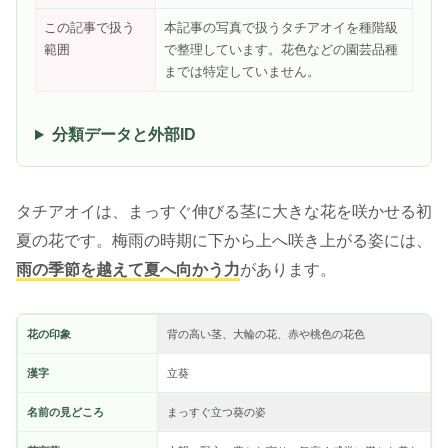
この記事で扱う
本記事の写真で扱うタチアオイを種階級
範囲
で整理しています。花色などの園芸品種
までは特定していません。
分類データと外部ID
タチアオイは、まっすぐ伸びる茎に大きな花を咲かせる初
夏の花です。梅雨の時期に下から上へ咲き上がる姿には、
雨の季節を越えて夏へ向かう力
があります。
花の印象
背の高い茎、大輪の花、赤や桃色の花色
漢字
立葵
名前の見どころ
まっすぐ立つ葵の姿