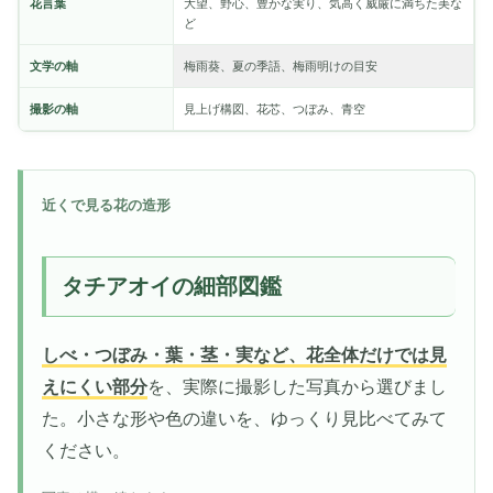
花言葉
大望、野心、豊かな実り、気高く威厳に満ちた美な
ど
文学の軸
梅雨葵、夏の季語、梅雨明けの目安
撮影の軸
見上げ構図、花芯、つぼみ、青空
近くで見る花の造形
タチアオイの細部図鑑
しべ・つぼみ・葉・茎・実など、花全体だけでは見
えにくい部分
を、実際に撮影した写真から選びまし
た。小さな形や色の違いを、ゆっくり見比べてみて
ください。