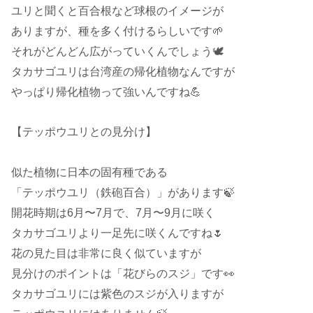
ユリと聞くと百合根など球根のイメージが
ありますが、種を多く付けるらしいです🌱
それがどんどん広がっていくんでしょう🕊️
タカサゴユリは台湾産の帰化植物なんですが
やっぱり帰化植物って強いんですね💪
【テッポウユリとの見分け】
似た植物に日本の固有種である
「テッポウユリ（鉄砲百合）」があります🍃
開花時期は6月〜7月で、7月〜9月に咲く
タカサゴユリより一足先に咲くんですね🌷
花の見た目は非常に良く似ていますが
見分けのポイントは「花びらのスジ」です👀
タカサゴユリには紫色のスジが入りますが