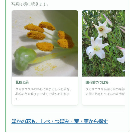
写真は横に続きます。
花粉と葯
開花前のつぼみ
タカサゴユリの中心に集まるしべと葯を、
タカサゴユリが開く前の輪郭と、花
花粉の色や並びまで近くで確かめられま
内側に抱えたつぼみの表情が分かり
す。
ほかの花も、しべ・つぼみ・葉・実から探す