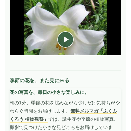
季節の花を、また見に来る
動
画
花の写真を、毎日の小さな楽しみに。
を
再
朝の1分、季節の花を眺めながら少しだけ気持ちがや
生
わらぐ時間をお届けします。
無料メルマガ「ふくふ
くろう 植物観察」
では、誕生花や季節の植物写真、
撮影で見つけた小さな見どころをお届けしていま