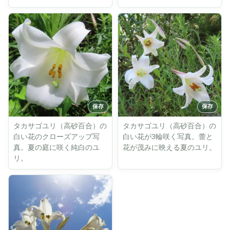
タカサゴユリ（高砂百合）の
タカサゴユリ（高砂百合）の
白い花のクローズアップ写
白い花が3輪咲く写真。蕾と
真。夏の庭に咲く純白のユ
花が茂みに映える夏のユリ。
リ。