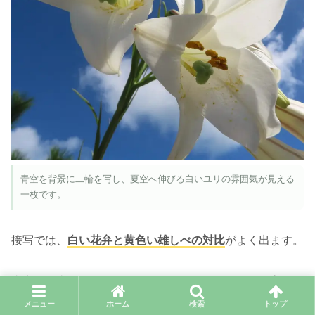
青空を背景に二輪を写し、夏空へ伸びる白いユリの雰囲気が見える
一枚です。
接写では、
白い花弁と黄色い雄しべの対比
がよく出ます。
青空の写真を合わせると、夏に咲くタカサゴユリの高さと
清涼感が伝わります。
メニュー
ホーム
検索
トップ