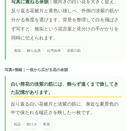
写真に重ねる余韻：
横向きの白い花を大きく捉え、
反り返る花被片と黄色い雄しべ、外側の淡紫の筋が
分かる角度を選びます。背景を整理して白を飛ばさ
ず写すと、無垢という花言葉と見分けの手がかりを
同時に伝えられます。
無垢
飾らぬ美
台湾由来
淡紫の筋
写真×情緒｜一枚から広がる花の余韻
白い筒花の淡紫の筋には、飾らず遠くまで旅してき
た記憶があります。
反り返る白い花被片と淡紫の筋に、身近な夏景色の
中で保たれる端正さを映した一枚です。
気品
静けさ
希望