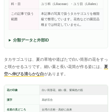
科・目
ユリ科（Liliaceae）・ユリ目（Liliales）
この記事で扱う
本記事の写真で扱うタカサゴユリを種階
範囲
級で整理しています。花色などの園芸品
種までは特定していません。
分類データと外部ID
タカサゴユリは、夏の草地や道ばたで白い筒形の花をすっ
と咲かせるユリです。細い葉と長い花筒が作る姿には、
夏
空へ伸びる清らかな白
があります。
花の印象
白い筒形花、細い葉、紫褐色の筋
漢字
高砂百合
名前の見どころ
台湾の古称・高砂に由来