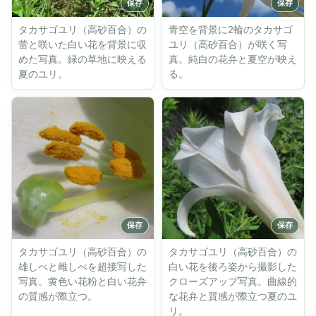
タカサゴユリ（高砂百合）の
青空を背景に2輪のタカサゴ
蕾と咲いた白い花を背景に収
ユリ（高砂百合）が咲く写
めた写真。緑の草地に映える
真。純白の花弁と夏空が映え
夏のユリ。
る。
タカサゴユリ（高砂百合）の
タカサゴユリ（高砂百合）の
雄しべと雌しべを超接写した
白い花を後ろ姿から撮影した
写真。黄色い花粉と白い花弁
クローズアップ写真。曲線的
の質感が際立つ。
な花弁と質感が際立つ夏のユ
リ。