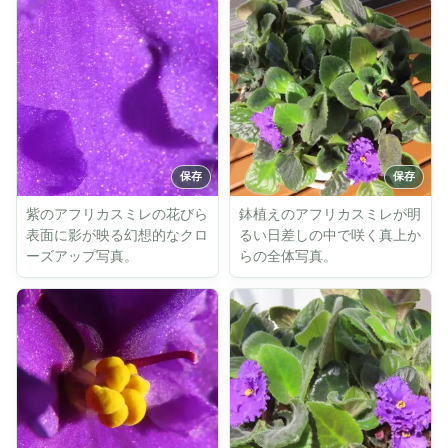
紫のアフリカスミレの花びら
鉢植えのアフリカスミレが明
表面に影が映る幻想的なクロ
るい日差しの中で咲く真上か
ーズアップ写真。
らの全体写真。