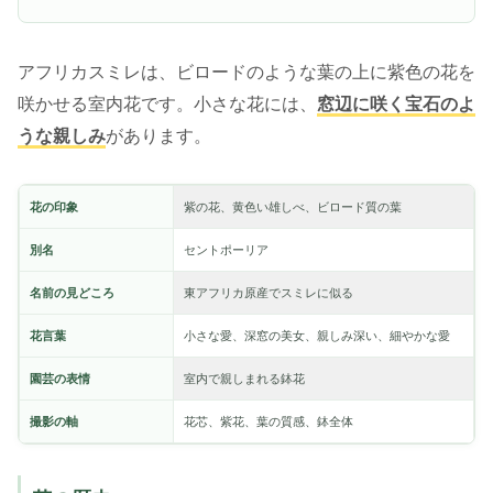
アフリカスミレは、ビロードのような葉の上に紫色の花を
咲かせる室内花です。小さな花には、
窓辺に咲く宝石のよ
うな親しみ
があります。
花の印象
紫の花、黄色い雄しべ、ビロード質の葉
別名
セントポーリア
名前の見どころ
東アフリカ原産でスミレに似る
花言葉
小さな愛、深窓の美女、親しみ深い、細やかな愛
園芸の表情
室内で親しまれる鉢花
撮影の軸
花芯、紫花、葉の質感、鉢全体