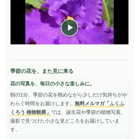
季節の花を、また見に来る
動
画
花の写真を、毎日の小さな楽しみに。
を
再
朝の1分、季節の花を眺めながら少しだけ気持ちがや
生
わらぐ時間をお届けします。
無料メルマガ「ふくふ
くろう 植物観察」
では、誕生花や季節の植物写真、
撮影で見つけた小さな見どころをお届けしていま
す。