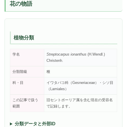
花の物語
植物分類
学名
Streptocarpus ionanthus
(H.Wendl.)
Christenh.
分類階級
種
科・目
イワタバコ科（Gesneriaceae）・シソ目
（Lamiales）
この記事で扱う
旧セントポーリア属を含む現在の受容名
範囲
で記録します。
分類データと外部ID