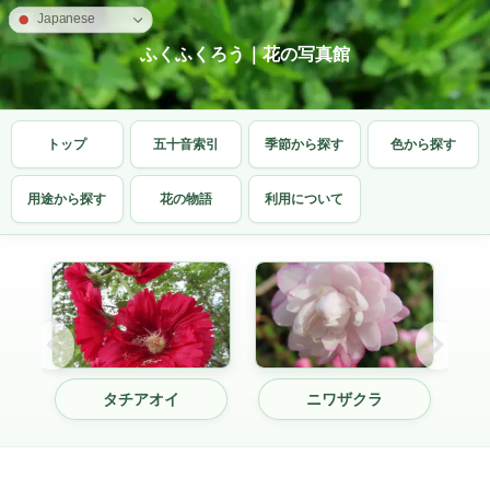
Japanese
ふくふくろう｜花の写真館
トップ
五十音索引
季節から探す
色から探す
用途から探す
花の物語
利用について
エンドウマメ
ナンキンハゼ