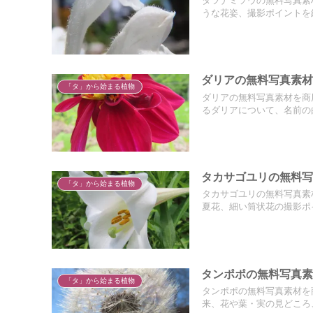
タツナミソウの無料写真素
うな花姿、撮影ポイントを
ダリアの無料写真素材
「タ」から始まる植物
ダリアの無料写真素材を商
るダリアについて、名前の
タカサゴユリの無料写
「タ」から始まる植物
タカサゴユリの無料写真素
夏花、細い筒状花の撮影ポ
タンポポの無料写真素
「タ」から始まる植物
タンポポの無料写真素材を
来、花や葉・実の見どころ