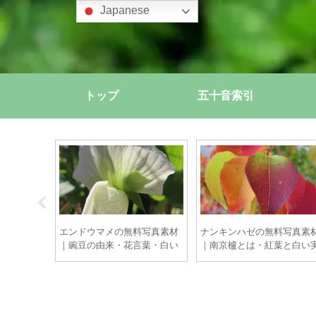
Japanese
トップ
五十音索引
写真素材｜
エンドウマメの無料写真素材
ナンキンハゼの無料写真素
葉・八重咲
｜豌豆の由来・花言葉・白い
｜南京櫨とは・紅葉と白い
イント【商
花と巻きひげの撮影ポイント
【商用OK】
【商用OK】