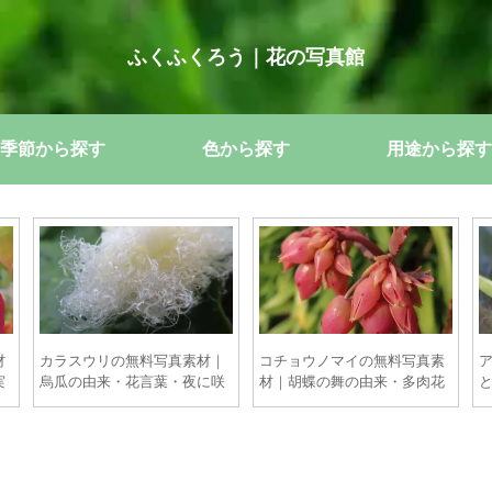
ふくふくろう｜花の写真館
季節から探す
色から探す
用途から探す
材
カラスウリの無料写真素材｜
コチョウノマイの無料写真素
実
烏瓜の由来・花言葉・夜に咲
材｜胡蝶の舞の由来・多肉花
くレース花の撮影ポイント
の撮影ポイント【商用OK】
【商用OK】