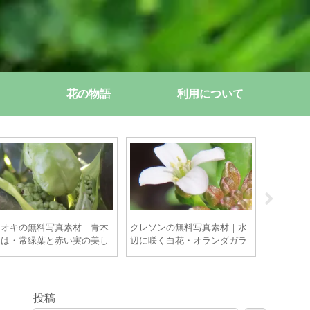
花の物語
利用について
アオキの無料写真素材｜青木
クレソンの無料写真素材｜水
センニチ
とは・常緑葉と赤い実の美し
辺に咲く白花・オランダガラ
｜色あせ
さ【商用OK】
シの由来【商用OK】
来・花言
【商用OK
投稿