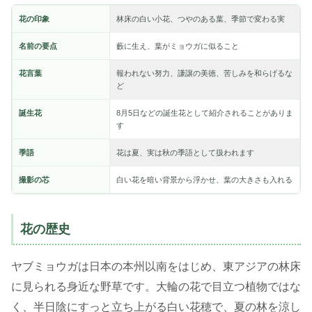
花の印象
林床の白い小花、つやのある葉、季節で変わる実
名前の要点
藪に生え、葉がミョウガに似ること
花言葉
報われない努力、謙譲の美徳、苦しみを和らげるな
ど
誕生花
8月5日などの誕生花として紹介されることがありま
す
季語
花は夏、実は秋の季語として扱われます
撮影の芯
白い花を暗い背景から浮かせ、葉の大きさも入れる
花の歴史
ヤブミョウガは日本の本州以南をはじめ、東アジアの林床
に見られる身近な野草です。大輪の花で目立つ植物ではな
く、半日陰にすっと立ち上がる白い花穂で、夏の林を涼し