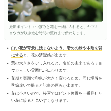
撮影ポイント：つぼみと花を一緒に入れると、ヤブミ
ョウガが咲き進む時間の流れまで伝わります。
白い花が背景に沈まないよう、暗めの緑や木陰を背
にする
と、花の清潔感が出ます。
葉の大きさを少し入れると、名前の由来であるミョ
ウガらしい雰囲気が伝わります。
花期と実期で印象が大きく変わるため、同じ場所を
季節違いで撮ると記事の厚みが出ます。
花は小さいので、接写ではピント位置を一番見せた
い花に絞ると見やすくなります。