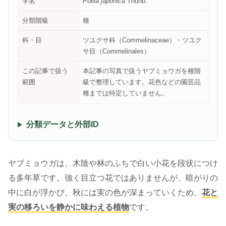
学名
Pollia japonica
Thunb.
分類階級
種
科・目
ツユクサ科（Commelinaceae）・ツユク
サ目（Commelinales）
この記事で扱う
本記事の写真で扱うヤブミョウガを種階
範囲
級で整理しています。花色などの園芸品
種までは特定していません。
分類データと外部ID
ヤブミョウガは、木陰や林のふちで白い小花を段状につけ
る多年草です。強く目立つ花ではありませんが、暗がりの
中に白が浮かび、秋には実の色が深まっていくため、
花と
実の移ろいを静かに味わえる植物
です。