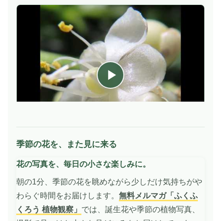
季節の花を、また見に来る
動
画
花の写真を、毎日の小さな楽しみに。
を
再
朝の1分、季節の花を眺めながら少しだけ気持ちがや
生
わらぐ時間をお届けします。
無料メルマガ「ふくふ
くろう 植物観察」
では、誕生花や季節の植物写真、