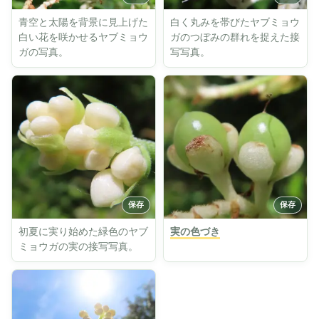
青空と太陽を背景に見上げた
白く丸みを帯びたヤブミョウ
白い花を咲かせるヤブミョウ
ガのつぼみの群れを捉えた接
ガの写真。
写写真。
初夏に実り始めた緑色のヤブ
実の色づき
ミョウガの実の接写写真。