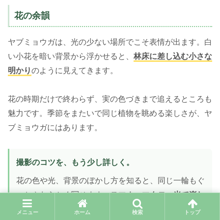
花の余韻
ヤブミョウガは、光の少ない場所でこそ表情が出ます。白
い小花を暗い背景から浮かせると、
林床に差し込む小さな
明かり
のように見えてきます。
花の時期だけで終わらず、実の色づきまで追えるところも
魅力です。季節をまたいで同じ植物を眺める楽しさが、ヤ
ブミョウガにはあります。
撮影のコツを、もう少し詳しく。
花の色や光、背景のぼかし方を知ると、同じ一輪もぐ
っとやわらかく写せます。
スマホ・マクロ・光で楽し
む花の撮り方
は、
花の撮り方ガイド
にまとめていま
メニュー
ホーム
検索
トップ