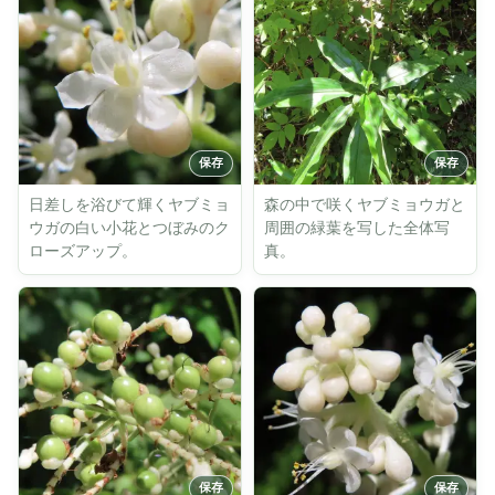
日差しを浴びて輝くヤブミョ
森の中で咲くヤブミョウガと
ウガの白い小花とつぼみのク
周囲の緑葉を写した全体写
ローズアップ。
真。