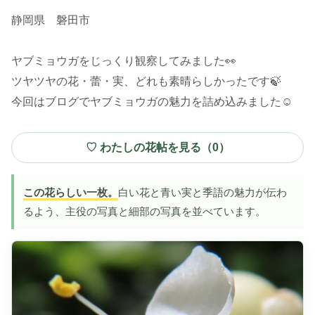
静岡県 磐田市
ヤブミョウガをじっくり観察してみました👀
ツヤツヤの花・蕾・実、どれも素晴らしかったです🍃
今回はブログでヤブミョウガの魅力を詰め込みました☺️
♡ わたしの花帖を見る（
0
）
この花らしい一枚。
白い花と青い実と季語の魅力が伝わ
るよう、主役の写真と細部の写真を並べています。