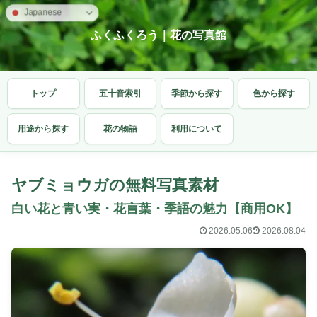
Japanese
ふくふくろう｜花の写真館
トップ
五十音索引
季節から探す
色から探す
用途から探す
花の物語
利用について
ヤブミョウガの無料写真素材
白い花と青い実・花言葉・季語の魅力【商用OK】
2026.05.06
2026.08.04