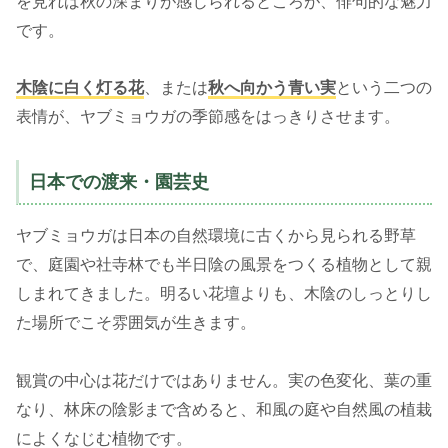
を見れば秋の深まりが感じられるところが、俳句的な魅力
です。
木陰に白く灯る花
、または
秋へ向かう青い実
という二つの
表情が、ヤブミョウガの季節感をはっきりさせます。
日本での渡来・園芸史
ヤブミョウガは日本の自然環境に古くから見られる野草
で、庭園や社寺林でも半日陰の風景をつくる植物として親
しまれてきました。明るい花壇よりも、木陰のしっとりし
た場所でこそ雰囲気が生きます。
観賞の中心は花だけではありません。実の色変化、葉の重
なり、林床の陰影まで含めると、和風の庭や自然風の植栽
によくなじむ植物です。