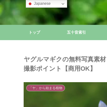
Japanese
トップ
五十音索引
ヤグルマギクの無料写真素材
撮影ポイント【商用OK】
「ヤ」から始まる植物