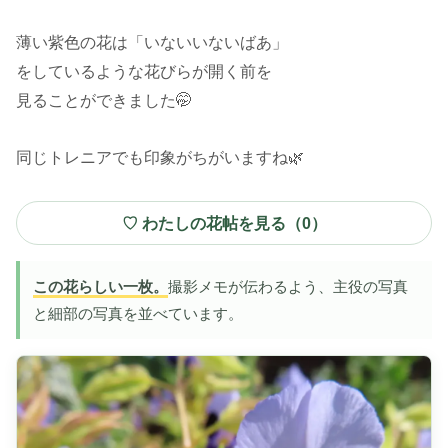
薄い紫色の花は「いないいないばあ」
をしているような花びらが開く前を
見ることができました🤭
同じトレニアでも印象がちがいますね🌿
♡ わたしの花帖を見る（
0
）
この花らしい一枚。
撮影メモが伝わるよう、主役の写真
と細部の写真を並べています。