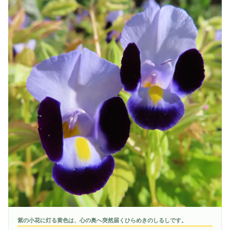
紫の小花に灯る黄色は、心の奥へ突然届くひらめきのしるしです。