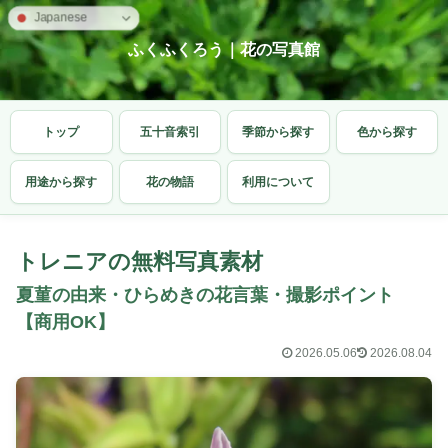
Japanese
ふくふくろう｜花の写真館
トップ
五十音索引
季節から探す
色から探す
用途から探す
花の物語
利用について
トレニアの無料写真素材
夏菫の由来・ひらめきの花言葉・撮影ポイント
【商用OK】
2026.05.06
2026.08.04