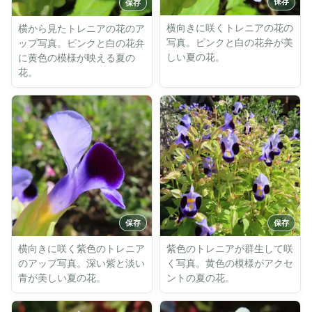
横向きに咲くトレニアの花の
横から見たトレニアの花のア
写真。ピンクと白の花弁が美
ップ写真。ピンクと白の花弁
しい夏の花。
に黄色の模様が映える夏の
花。
横向きに咲く紫色のトレニア
紫色のトレニアが群生して咲
のアップ写真。深い紫と淡い
く写真。黄色の模様がアクセ
青が美しい夏の花。
ントの夏の花。