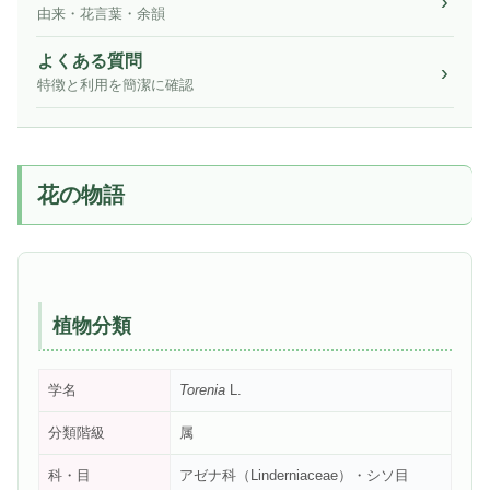
由来・花言葉・余韻
よくある質問
特徴と利用を簡潔に確認
花の物語
植物分類
学名
Torenia
L.
分類階級
属
科・目
アゼナ科（Linderniaceae）・シソ目