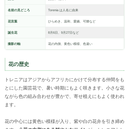
名前の見どころ
Torenia は人名に由来
花言葉
ひらめき、温和、愛嬌、可憐など
誕生花
8月6日、9月27日など
撮影の軸
花の内側、黄色い模様、色違い
花の歴史
トレニアはアジアからアフリカにかけて分布する仲間をも
とにした園芸花で、暑い時期にもよく咲きます。小さな花
ながら色の組み合わせが豊かで、寄せ植えにもよく使われ
ます。
花の中心には黄色い模様が入り、紫や白の花弁を引き締め