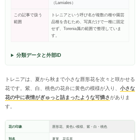
（Lamiales）
この記事で扱う
トレニアという呼び名が複数の種や園芸
範囲
品種を含むため、写真だけで一種に固定
せず、Torenia属の範囲で整理していま
す。
分類データと外部ID
トレニアは、夏から秋まで小さな唇形花を次々と咲かせる
花です。紫、白、桃色の花弁に黄色の模様が入り、
小さな
花の中に表情がぎゅっと詰まったような可憐さ
がありま
す。
花の印象
唇形花、黄色い模様、紫・白・桃色
別名
夏菫、花瓜草