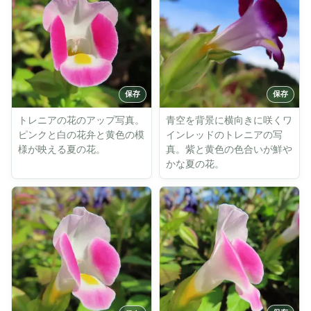
トレニアの花のアップ写真。
青空を背景に横向きに咲くワ
ピンクと白の花弁と黄色の模
インレッドのトレニアの写
様が映える夏の花。
真。紫と黄色の色合いが鮮や
かな夏の花。