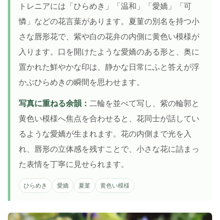
トレニアには「ひらめき」「温和」「愛嬌」「可
憐」などの花言葉があります。夏菫の別名を持つ小
さな唇形花で、紫や白の花弁の内側に黄色い模様が
入ります。口を開けたような愛嬌のある形と、奥に
置かれた鮮やかな印は、静かな日常にふと答えが浮
かぶひらめきの瞬間を思わせます。
写真に重ねる余韻：
二輪を並べて写し、紫の輪郭と
黄色い模様へ焦点を合わせると、花同士が話してい
るような愛嬌が生まれます。花の内側まで光を入
れ、唇形の立体感を残すことで、小さな花に詰まっ
た表情を丁寧に見せられます。
ひらめき
愛嬌
夏菫
黄色い模様