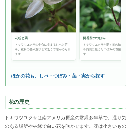
花粉と葯
開花前のつぼみ
トキワツユクサの中心に集まるしべと葯
トキワツユクサが開く前の輪郭と、
を、花粉の色や並びまで近くで確かめられ
を内側に抱えたつぼみの表情が分か
ます。
す。
ほかの花も、しべ・つぼみ・葉・実から探す
花の歴史
トキワツユクサは南アメリカ原産の常緑多年草で、湿り気
のある場所や林縁で白い花を咲かせます。花は小さいもの