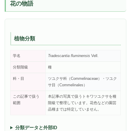
花の物語
植物分類
学名
Tradescantia fluminensis
Vell.
分類階級
種
科・目
ツユクサ科（Commelinaceae）・ツユク
サ目（Commelinales）
この記事で扱う
本記事の写真で扱うトキワツユクサを種
範囲
階級で整理しています。花色などの園芸
品種までは特定していません。
分類データと外部ID