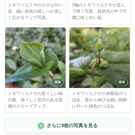
トキワツユクサの小さな白い
2輪のトキワツユクサが並ん
花、細い糸状の雄しべが美し
で咲く写真、自然光の中で可
く広がるアップ写真。
憐に咲く白い花。
トキワツユクサの若々しい緑
トキワツユクサの未開花のつ
の葉、瑞々しく光沢のある質
ぼみ、茎から伸びる細い花柄
感のクローズアップ。
に付いた緑色のつぼみ。
さらに9枚の写真を見る