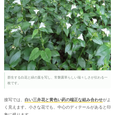
群生する白花と緑の葉を写し、常磐露草らしい瑞々しさが伝わる一
枚です。
接写では、
白い三弁花と黄色い葯の端正な組み合わせ
がよ
く見えます。小さな花でも、中心のディテールがあると印
象に残ります。