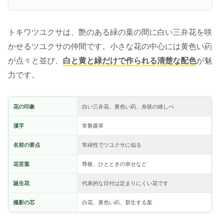
トキワツユクサは、艶のある緑の葉の間に白い三弁花を咲
かせるツユクサの仲間です。小さな花の中心には黄色い葯
が点々と並び、
白と黄と緑だけで作られる清楚な配色
が魅
力です。
花の印象
白い三弁花、黄色い葯、糸状の雄しべ
漢字
常磐露草
名前の要点
常緑性でツユクサに似る
花言葉
尊敬、ひとときの幸せなど
誕生花
代表的な日付は定まりにくい花です
撮影の芯
白花、黄色い葯、群生する葉