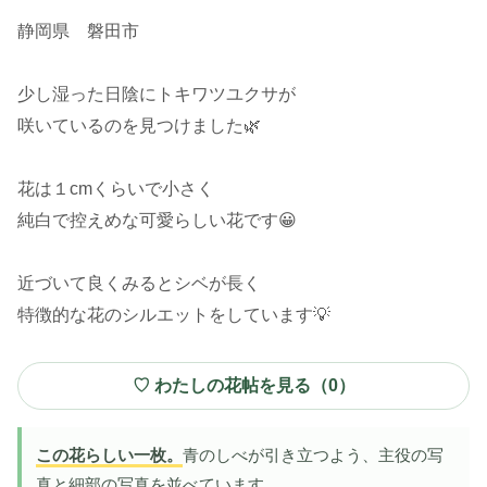
静岡県 磐田市
少し湿った日陰にトキワツユクサが
咲いているのを見つけました🌿
花は１cmくらいで小さく
純白で控えめな可愛らしい花です😀
近づいて良くみるとシベが長く
特徴的な花のシルエットをしています💡
♡ わたしの花帖を見る（
0
）
この花らしい一枚。
青のしべが引き立つよう、主役の写
真と細部の写真を並べています。