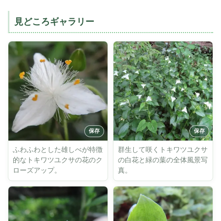
見どころギャラリー
ふわふわとした雄しべが特徴
群生して咲くトキワツユクサ
的なトキワツユクサの花のク
の白花と緑の葉の全体風景写
ローズアップ。
真。