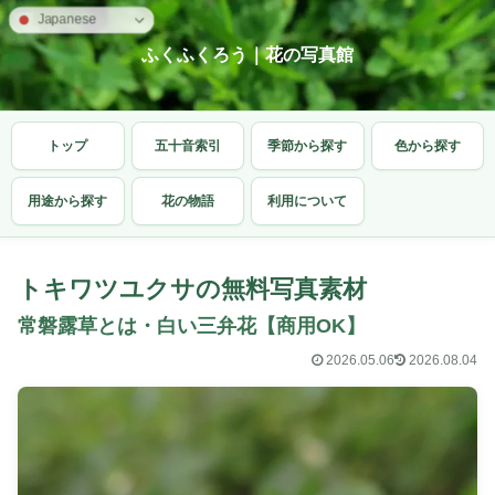
Japanese
ふくふくろう｜花の写真館
トップ
五十音索引
季節から探す
色から探す
用途から探す
花の物語
利用について
トキワツユクサの無料写真素材
常磐露草とは・白い三弁花【商用OK】
2026.05.06
2026.08.04