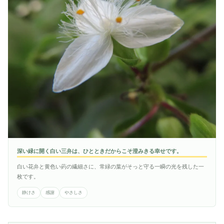
深い緑に開く白い三弁は、ひとときだからこそ澄みきる幸せです。
白い花弁と黄色い葯の繊細さに、常緑の葉がそっと守る一瞬の光を残した一
枚です。
静けさ
感謝
やさしさ