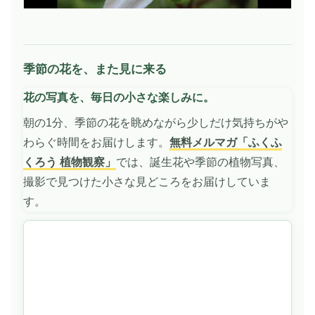
季節の花を、また見に来る
動
画
花の写真を、毎日の小さな楽しみに。
を
再
朝の1分、季節の花を眺めながら少しだけ気持ちがや
生
わらぐ時間をお届けします。
無料メルマガ「ふくふ
くろう 植物観察」
では、誕生花や季節の植物写真、
撮影で見つけた小さな見どころをお届けしていま
す。