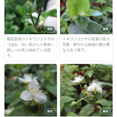
開花直前のトキワツユクサの
トキワツユクサの若葉の拡大
つぼみ、白い花びらと黄色い
写真、鮮やかな緑色の葉が重
雄しべが見え始めている様
なり合う様子。
子。