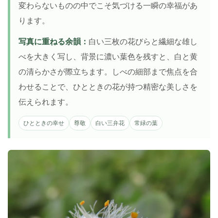
変わらないものの中でこそ気づける一瞬の幸福があ
ります。
写真に重ねる余韻：
白い三枚の花びらと繊細な雄し
べを大きく写し、背景に濃い葉色を残すと、白と黄
の清らかさが際立ちます。しべの細部まで焦点を合
わせることで、ひとときの花が持つ精密な美しさを
伝えられます。
ひとときの幸せ
尊敬
白い三弁花
常緑の葉