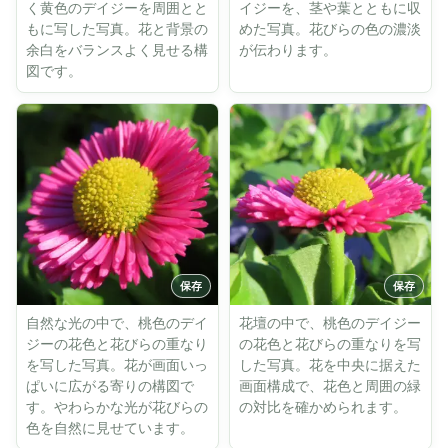
く黄色のデイジーを周囲とと
イジーを、茎や葉とともに収
もに写した写真。花と背景の
めた写真。花びらの色の濃淡
余白をバランスよく見せる構
が伝わります。
図です。
自然な光の中で、桃色のデイ
花壇の中で、桃色のデイジー
ジーの花色と花びらの重なり
の花色と花びらの重なりを写
を写した写真。花が画面いっ
した写真。花を中央に据えた
ぱいに広がる寄りの構図で
画面構成で、花色と周囲の緑
す。やわらかな光が花びらの
の対比を確かめられます。
色を自然に見せています。