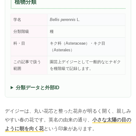
植物分類
学名
Bellis perennis
L.
分類階級
種
科・目
キク科（Asteraceae）・キク目
（Asterales）
この記事で扱う
園芸上デイジーとして一般的なヒナギク
範囲
を種階級で記録します。
分類データと外部ID
デイジーは、丸い花芯と整った花弁が明るく開く、親しみ
やすい春の花です。英名の由来の通り、
小さな太陽の目の
ように朝を向く花
という印象があります。