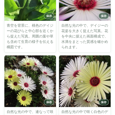
青空を背景に、桃色のデイジ
自然な光の中で、デイジーの
ーの花びらと中心部を近くか
花姿を大きく捉えた写真。花
ら捉えた写真。周囲の葉や草
を中央に据えた画面構成で、
も含めて生育の様子を伝える
水滴をまとった質感を確かめ
構図です。
られます。
自然な光の中で、連なって咲
自然な光の中で咲く白色のデ