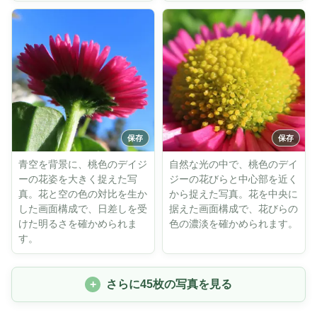
青空を背景に、桃色のデイジ
自然な光の中で、桃色のデイ
ーの花姿を大きく捉えた写
ジーの花びらと中心部を近く
真。花と空の色の対比を生か
から捉えた写真。花を中央に
した画面構成で、日差しを受
据えた画面構成で、花びらの
けた明るさを確かめられま
色の濃淡を確かめられます。
す。
さらに45枚の写真を見る