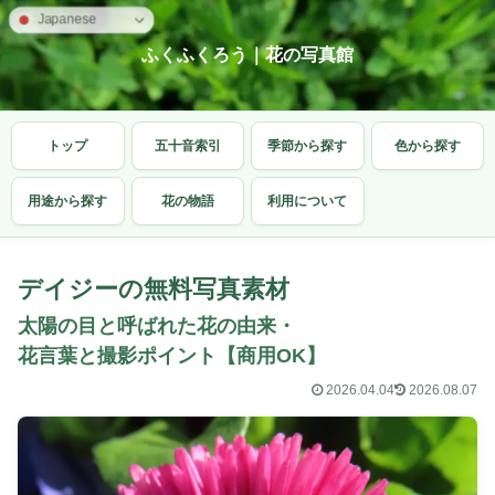
Japanese
ふくふくろう｜花の写真館
トップ
五十音索引
季節から探す
色から探す
用途から探す
花の物語
利用について
デイジーの無料写真素材
太陽の目と呼ばれた花の由来・
花言葉と撮影ポイント【商用OK】
2026.04.04
2026.08.07