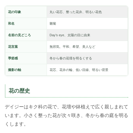
花の印象
丸い花芯、整った花弁、明るい花色
和名
雛菊
名前の見どころ
Day’s eye、太陽の目に由来
花言葉
無邪気、平和、希望、美人など
季節感
冬から春の花壇を明るくする
撮影の軸
花芯、花弁の輪、低い目線、明るい背景
花の歴史
デイジーはキク科の花で、花壇や鉢植えで広く親しまれて
います。小さく整った花が次々咲き、冬から春の庭を明る
くします。