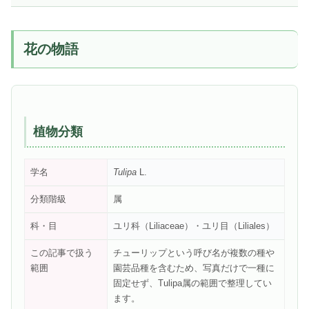
花の物語
植物分類
学名
Tulipa
L.
分類階級
属
科・目
ユリ科（Liliaceae）・ユリ目（Liliales）
この記事で扱う
チューリップという呼び名が複数の種や
範囲
園芸品種を含むため、写真だけで一種に
固定せず、Tulipa属の範囲で整理してい
ます。