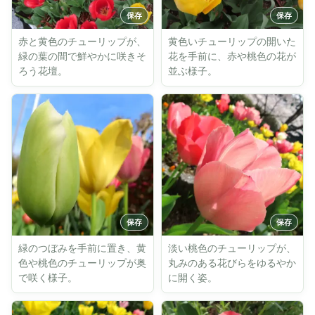
赤と黄色のチューリップが、
黄色いチューリップの開いた
緑の葉の間で鮮やかに咲きそ
花を手前に、赤や桃色の花が
ろう花壇。
並ぶ様子。
緑のつぼみを手前に置き、黄
淡い桃色のチューリップが、
色や桃色のチューリップが奥
丸みのある花びらをゆるやか
で咲く様子。
に開く姿。