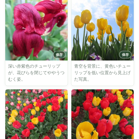
深い赤紫色のチューリップ
青空を背景に、黄色いチュー
が、花びらを閉じてややうつ
リップを低い位置から見上げ
むく姿。
た写真。