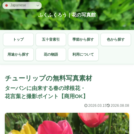
Japanese
ふくふくろう｜花の写真館
トップ
五十音索引
季節から探す
色から探す
用途から探す
花の物語
利用について
チューリップの無料写真素材
ターバンに由来する春の球根花・
花言葉と撮影ポイント【商用OK】
2026.03.15
2026.08.08