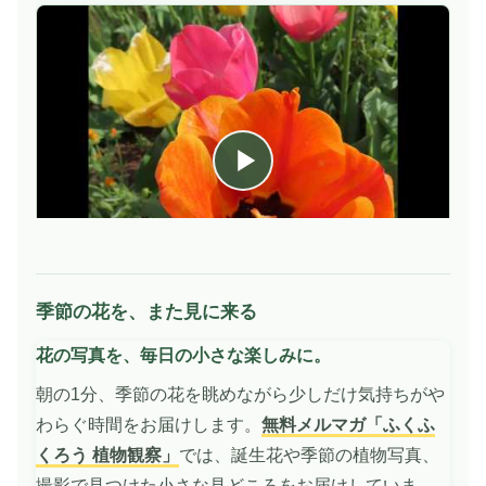
季節の花を、また見に来る
動
画
花の写真を、毎日の小さな楽しみに。
を
再
朝の1分、季節の花を眺めながら少しだけ気持ちがや
生
わらぐ時間をお届けします。
無料メルマガ「ふくふ
くろう 植物観察」
では、誕生花や季節の植物写真、
撮影で見つけた小さな見どころをお届けしていま