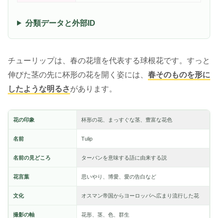
分類データと外部ID
チューリップは、春の花壇を代表する球根花です。すっと
伸びた茎の先に杯形の花を開く姿には、
春そのものを形に
したような明るさ
があります。
花の印象
杯形の花、まっすぐな茎、豊富な花色
名前
Tulip
名前の見どころ
ターバンを意味する語に由来する説
花言葉
思いやり、博愛、愛の告白など
文化
オスマン帝国からヨーロッパへ広まり流行した花
撮影の軸
花形、茎、色、群生