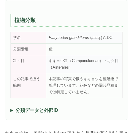
植物分類
学名
Platycodon grandiflorus
(Jacq.) A.DC.
分類階級
種
科・目
キキョウ科（Campanulaceae）・キク目
（Asterales）
この記事で扱う
本記事の写真で扱うキキョウを種階級で
範囲
整理しています。花色などの園芸品種ま
では特定していません。
分類データと外部ID