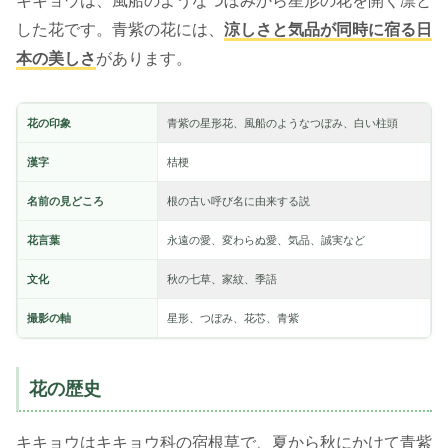
キキョウは、風船のようなつぼみから星形の花を開く凛と
した花です。青紫の花には、
涼しさと気品が同時に宿る日
本の美しさ
があります。
花の印象
青紫の星形花、風船のようなつぼみ、白い柱頭
漢字
桔梗
名前の見どころ
根の古い呼び名に由来する説
花言葉
永遠の愛、変わらぬ愛、気品、誠実など
文化
秋の七草、家紋、季語
撮影の軸
星形、つぼみ、花芯、青紫
花の歴史
キキョウはキキョウ科の宿根草で、夏から秋にかけて青紫