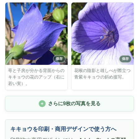
萼と子房が分かる背面からの
花喉の陰影と雄しべが際立つ
キキョウの花のアップ（右に
青紫キキョウの斜め接写。
若い実）。
さらに9枚の写真を見る
キキョウを印刷・商用デザインで使う方へ