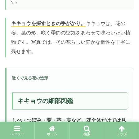
す。
キキョウを探すときの手がかり。
キキョウは、花の
姿、葉の形、咲く季節の空気をあわせて味わいたい植
物です。写真では、その花らしい静かな個性を丁寧に
残せます。
近くで見る花の造形
キキョウの細部図鑑
しべ・つぼみ・葉・茎・実など、花全体だけでは見
えにくい部分
を、実際に撮影した写真から選びまし
メニュー
ホーム
検索
トップ
た。小さな形や色の違いを、ゆっくり見比べてみて