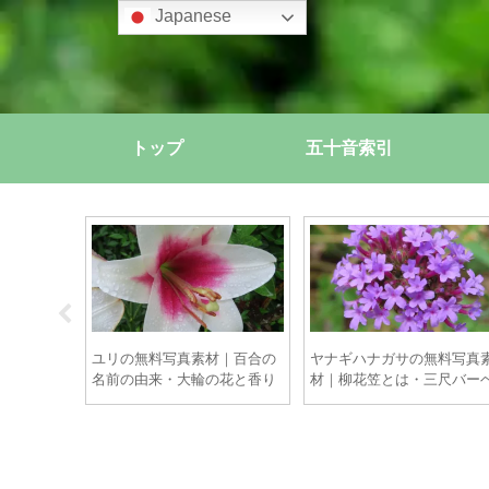
Japanese
トップ
五十音索引
素材｜青木
ユリの無料写真素材｜百合の
ヤナギハナガサの無料写真
い実の美し
名前の由来・大輪の花と香り
材｜柳花笠とは・三尺バー
の物語【商用OK】
ナの紫花【商用OK】