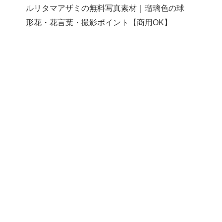
ルリタマアザミの無料写真素材｜瑠璃色の球
形花・花言葉・撮影ポイント【商用OK】