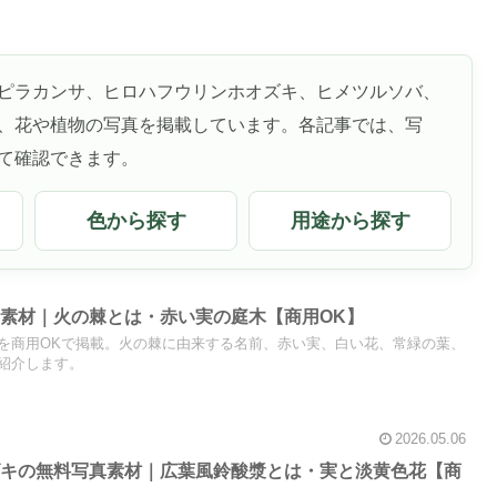
ピラカンサ、ヒロハフウリンホオズキ、ヒメツルソバ、
、花や植物の写真を掲載しています。各記事では、写
て確認できます。
色から探す
用途から探す
素材｜火の棘とは・赤い実の庭木【商用OK】
を商用OKで掲載。火の棘に由来する名前、赤い実、白い花、常緑の葉、
紹介します。
2026.05.06
ズキの無料写真素材｜広葉風鈴酸漿とは・実と淡黄色花【商