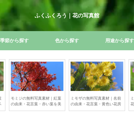
ふくふくろう｜花の写真館
季節から探す
色から探す
用途から探す
素
モミジの無料写真素材｜紅葉
ミモザの無料写真素材｜名前
ベ
の由来・花言葉・赤い葉を美
の由来・花言葉・黄色い花房
しく撮るポイント【商用OK】
とミモザの日の撮影ポイント
【商用OK】