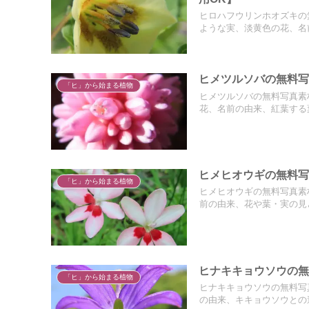
ヒロハフウリンホオズキの
ような実、淡黄色の花、名
ヒメツルソバの無料写
「ヒ」から始まる植物
ヒメツルソバの無料写真素
花、名前の由来、紅葉する
ヒメヒオウギの無料写
「ヒ」から始まる植物
ヒメヒオウギの無料写真素
前の由来、花や葉・実の見
ヒナキキョウソウの無
「ヒ」から始まる植物
ヒナキキョウソウの無料写
の由来、キキョウソウとの