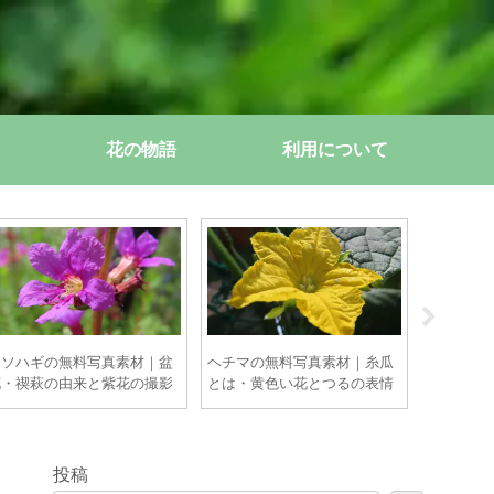
花の物語
利用について
ミソハギの無料写真素材｜盆
ヘチマの無料写真素材｜糸瓜
ムスカリ
花・禊萩の由来と紫花の撮影
とは・黄色い花とつるの表情
ドウヒヤ
ポイント【商用OK】
【商用OK】
の房花と
OK】
投稿