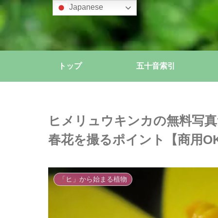
Japanese
トップ
五十音索引
ヒメリュウキンカの無料写真
春花を撮るポイント【商用O
「ヒ」から始まる植物