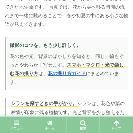
てきた地生蘭です。 写真では、花から実へ移る時間の流
れまで一緒に眺めることで、春や初夏の中にある小さな物
語が見えてきます。
撮影のコツを、もう少し詳しく。
花の色や光、背景のぼかし方を知ると、同じ一輪もぐ
っとやわらかく写せます。
スマホ・マクロ・光で楽し
む花の撮り方
は、
花の撮り方ガイド
にまとめていま
す。
シランを探すときの手がかり。
シランは、花色や葉の
表情が印象に残る植物です。光と背景を少し整えるだ
けで、色のやわらかさがよりきれいに見えてきます。
メニュー
ホーム
検索
トップ