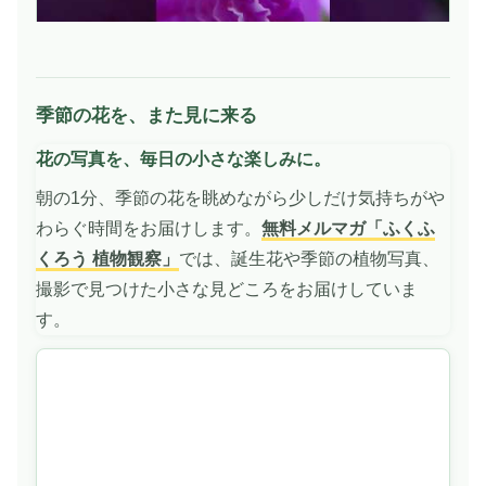
季節の花を、また見に来る
動
画
花の写真を、毎日の小さな楽しみに。
を
再
朝の1分、季節の花を眺めながら少しだけ気持ちがや
生
わらぐ時間をお届けします。
無料メルマガ「ふくふ
くろう 植物観察」
では、誕生花や季節の植物写真、
撮影で見つけた小さな見どころをお届けしていま
す。