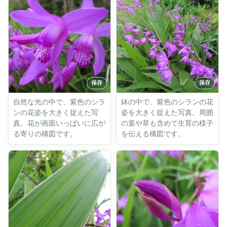
自然な光の中で、紫色のシラ
鉢の中で、紫色のシランの花
ンの花姿を大きく捉えた写
姿を大きく捉えた写真。周囲
真。花が画面いっぱいに広が
の葉や草も含めて生育の様子
る寄りの構図です。
を伝える構図です。