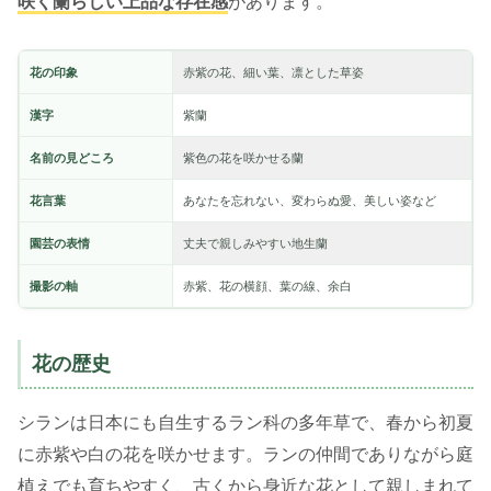
咲く蘭らしい上品な存在感
があります。
花の印象
赤紫の花、細い葉、凛とした草姿
漢字
紫蘭
名前の見どころ
紫色の花を咲かせる蘭
花言葉
あなたを忘れない、変わらぬ愛、美しい姿など
園芸の表情
丈夫で親しみやすい地生蘭
撮影の軸
赤紫、花の横顔、葉の線、余白
花の歴史
シランは日本にも自生するラン科の多年草で、春から初夏
に赤紫や白の花を咲かせます。ランの仲間でありながら庭
植えでも育ちやすく、古くから身近な花として親しまれて