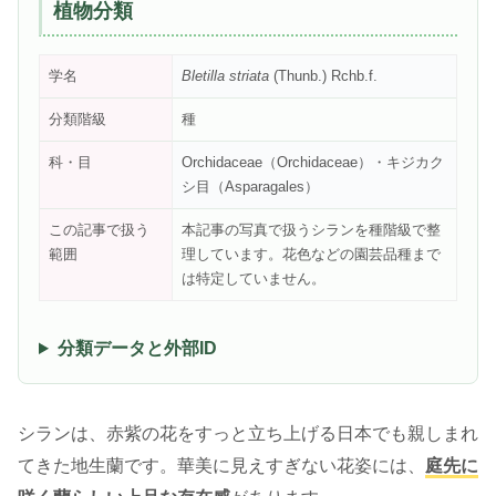
植物分類
学名
Bletilla striata
(Thunb.) Rchb.f.
分類階級
種
科・目
Orchidaceae（Orchidaceae）・キジカク
シ目（Asparagales）
この記事で扱う
本記事の写真で扱うシランを種階級で整
範囲
理しています。花色などの園芸品種まで
は特定していません。
分類データと外部ID
シランは、赤紫の花をすっと立ち上げる日本でも親しまれ
てきた地生蘭です。華美に見えすぎない花姿には、
庭先に