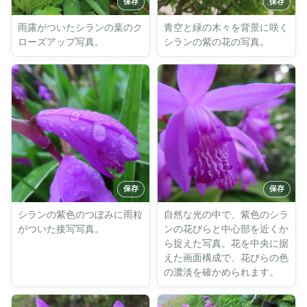
雨露がついたシランの葉のク
青空と緑の木々を背景に咲く
ローズアップ写真。
シランの紫の花の写真。
シランの紫色のつぼみに雨粒
自然な光の中で、紫色のシラ
がついた接写写真。
ンの花びらと中心部を近くか
ら捉えた写真。花を中央に据
えた画面構成で、花びらの色
の濃淡を確かめられます。