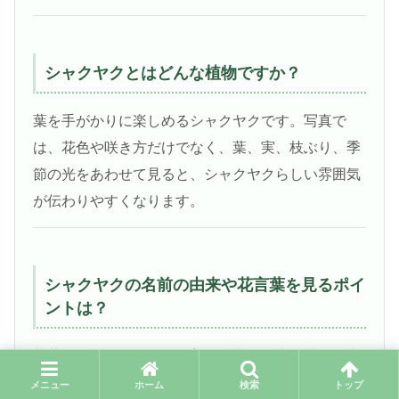
シャクヤクとはどんな植物ですか？
葉を手がかりに楽しめるシャクヤクです。写真で
は、花色や咲き方だけでなく、葉、実、枝ぶり、季
節の光をあわせて見ると、シャクヤクらしい雰囲気
が伝わりやすくなります。
シャクヤクの名前の由来や花言葉を見るポイ
ントは？
芍薬の名は、しなやかで美しい様子を表す綽約に由
来するという説があります。別名の貌佳草は、顔か
メニュー
ホーム
検索
トップ