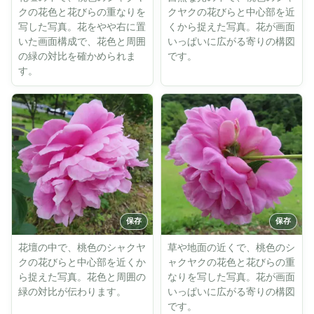
クの花色と花びらの重なりを
クヤクの花びらと中心部を近
写した写真。花をやや右に置
くから捉えた写真。花が画面
いた画面構成で、花色と周囲
いっぱいに広がる寄りの構図
の緑の対比を確かめられま
です。
す。
花壇の中で、桃色のシャクヤ
草や地面の近くで、桃色のシ
クの花びらと中心部を近くか
ャクヤクの花色と花びらの重
ら捉えた写真。花色と周囲の
なりを写した写真。花が画面
緑の対比が伝わります。
いっぱいに広がる寄りの構図
です。