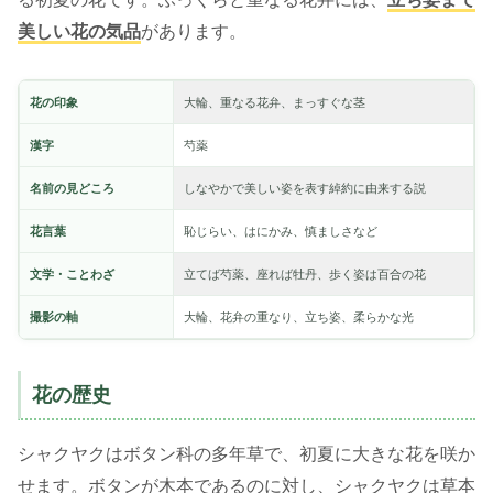
美しい花の気品
があります。
花の印象
大輪、重なる花弁、まっすぐな茎
漢字
芍薬
名前の見どころ
しなやかで美しい姿を表す綽約に由来する説
花言葉
恥じらい、はにかみ、慎ましさなど
文学・ことわざ
立てば芍薬、座れば牡丹、歩く姿は百合の花
撮影の軸
大輪、花弁の重なり、立ち姿、柔らかな光
花の歴史
シャクヤクはボタン科の多年草で、初夏に大きな花を咲か
せます。ボタンが木本であるのに対し、シャクヤクは草本