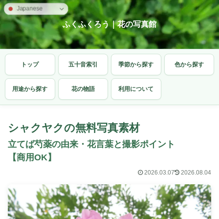
Japanese
ふくふくろう｜花の写真館
トップ
五十音索引
季節から探す
色から探す
用途から探す
花の物語
利用について
シャクヤクの無料写真素材
立てば芍薬の由来・花言葉と撮影ポイント
【商用OK】
2026.03.07
2026.08.04