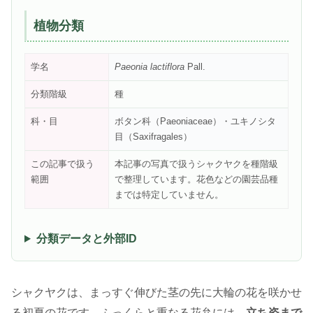
植物分類
学名
Paeonia lactiflora
Pall.
分類階級
種
科・目
ボタン科（Paeoniaceae）・ユキノシタ
目（Saxifragales）
この記事で扱う
本記事の写真で扱うシャクヤクを種階級
範囲
で整理しています。花色などの園芸品種
までは特定していません。
分類データと外部ID
シャクヤクは、まっすぐ伸びた茎の先に大輪の花を咲かせ
る初夏の花です。ふっくらと重なる花弁には、
立ち姿まで