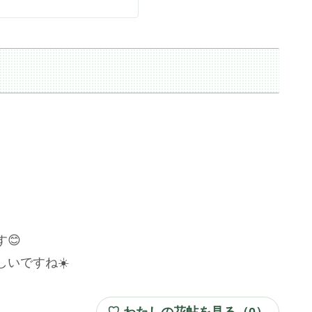
😊
いですね☀️
♡ わたしの花帖を見る（
0
）