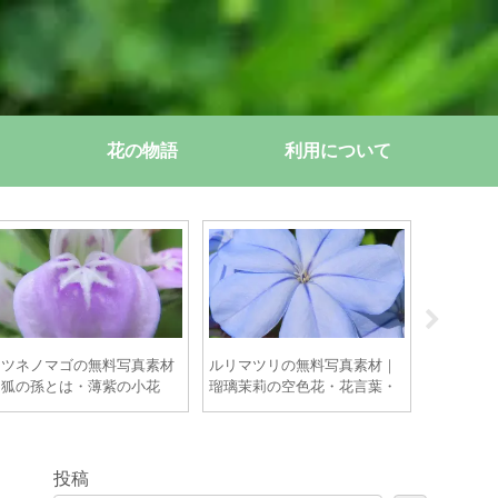
花の物語
利用について
キツネノマゴの無料写真素材
ルリマツリの無料写真素材｜
ゼニアオ
｜狐の孫とは・薄紫の小花
瑠璃茉莉の空色花・花言葉・
銭葵とは
【商用OK】
青空に映える撮影術【商用
紫花【商
OK】
投稿