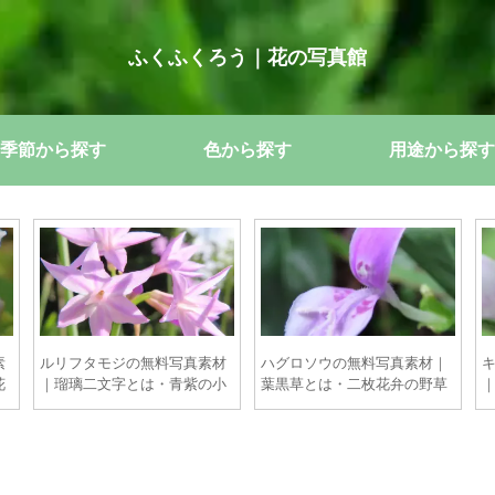
ふくふくろう｜花の写真館
季節から探す
色から探す
用途から探す
素
ルリフタモジの無料写真素材
ハグロソウの無料写真素材｜
花
｜瑠璃二文字とは・青紫の小
葉黒草とは・二枚花弁の野草
花【商用OK】
美【商用OK】