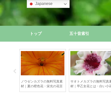
Japanese
トップ
五十音索引
無料写真素
ノウゼンカズラの無料写真素
サオトメカズラの無料写真
・花言葉・
材｜夏の橙色花・栄光の花言
材｜早乙女花とは・白い小
用OK】
葉・季語の魅力【商用OK】
と赤い中心【商用OK】