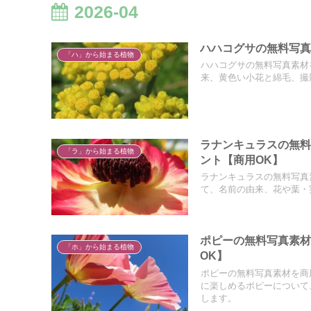
2026-04
ハハコグサの無料写真
「ハ」から始まる植物
ハハコグサの無料写真素材
来、黄色い小花と綿毛、撮
ラナンキュラスの無
「ラ」から始まる植物
ント【商用OK】
ラナンキュラスの無料写真
て、名前の由来、花や葉・
ポピーの無料写真素
「ホ」から始まる植物
OK】
ポピーの無料写真素材を商
に楽しめるポピーについて
します。