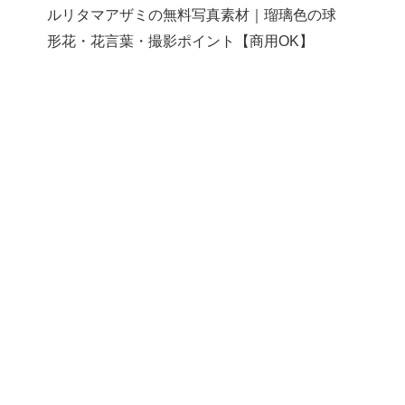
ルリタマアザミの無料写真素材｜瑠璃色の球
形花・花言葉・撮影ポイント【商用OK】